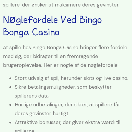
spillere, der ønsker at maksimere deres gevinster.
Nøglefordele Ved Bingo
Bonga Casino
At spille hos Bingo Bonga Casino bringer flere fordele
med sig, der bidrager til en fremragende
brugeroplevelse. Her er nogle af de nøglefordele:
Stort udvalg af spil, herunder slots og live casino.
Sikre betalingsmuligheder, som beskytter
spillerens data.
Hurtige udbetalinger, der sikrer, at spillere får
deres gevinster hurtigt.
Attraktive bonusser, der giver ekstra værdi til
spillerne.