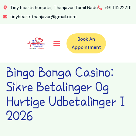
Tiny hearts hospital, Thanjavur Tamil Nadu
+91 1112222111
tinyheartsthanjavur@gmail.com
Book An
Our Specialities
Our Doctors
For Emergency 24×7 Contact
Training Program
Second Opinion Program By Tiny Hearts
Labs & Pharmacy
Contact Us
Appointment
Bingo Bonga Casino:
Sikre Betalinger Og
Hurtige Udbetalinger I
2026