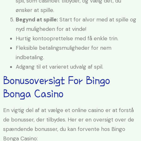
spil, som casinoet tilbyder, og vælg det, du
ønsker at spille.
Begynd at spille:
Start for alvor med at spille og
nyd muligheden for at vinde!
Hurtig kontooprettelse med få enkle trin.
Fleksible betalingsmuligheder for nem
indbetaling.
Adgang til et varieret udvalg af spil.
Bonusoversigt For Bingo
Bonga Casino
En vigtig del af at vælge et online casino er at forstå
de bonusser, der tilbydes. Her er en oversigt over de
spændende bonusser, du kan forvente hos Bingo
Bonga Casino: