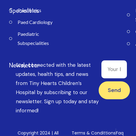
Specialties
Paediatrics
Paed Cardiology
Paediatric
Subspecialities
Newsletter
Stay connected with the latest
updates, health tips, and news
from Tiny Hearts Children’s
Send
Hospital by subscribing to our
newsletter. Sign up today and stay
informed!
Copyright 2024 | All
Terms & Condittions
Faq