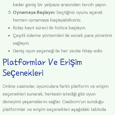
kadar geniş bir yelpaze arasından tercih yapın.
Oynamaya Başlayın:
Seçtiğiniz oyunu açarak
hemen oynamaya başlayabilirsiniz.
Kolay kayıt süreci ile hızlıca başlayın.
Çeşitli ödeme yöntemleri ile esnek para yönetimi
sağlayın.
Geniş oyun seçeneği ile her zevke hitap edin.
Platformlar Ve Erişim
Seçenekleri
Online casinolar, oyunculara farklı platform ve erişim
seçenekleri sunarak, herkesin istediği gibi oyun
deneyimi yaşamalarını sağlar. Casibom’un sunduğu
platformlar ve erişim seçenekleri aşağıdaki tabloda