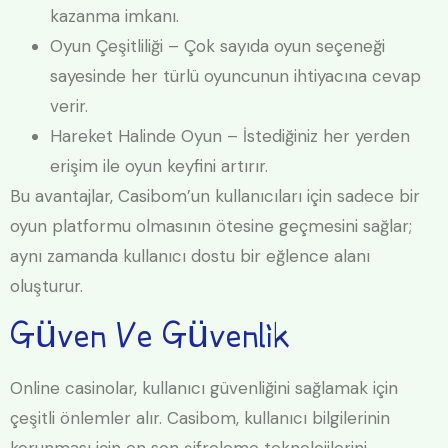
kazanma imkanı.
Oyun Çeşitliliği – Çok sayıda oyun seçeneği
sayesinde her türlü oyuncunun ihtiyacına cevap
verir.
Hareket Halinde Oyun – İstediğiniz her yerden
erişim ile oyun keyfini artırır.
Bu avantajlar, Casibom’un kullanıcıları için sadece bir
oyun platformu olmasının ötesine geçmesini sağlar;
aynı zamanda kullanıcı dostu bir eğlence alanı
oluşturur.
Güven Ve Güvenlik
Online casinolar, kullanıcı güvenliğini sağlamak için
çeşitli önlemler alır. Casibom, kullanıcı bilgilerinin
korunması için en son şifreleme teknolojilerini