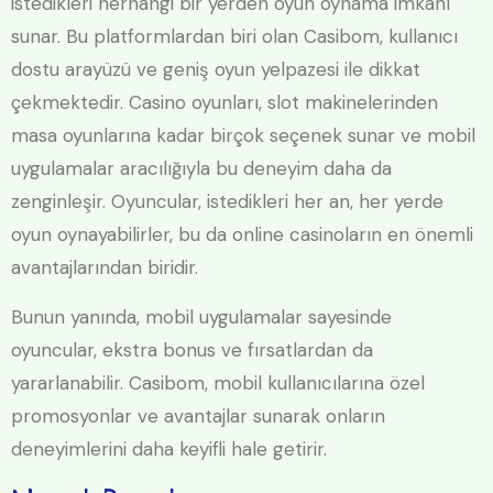
istedikleri herhangi bir yerden oyun oynama imkanı
sunar. Bu platformlardan biri olan Casibom, kullanıcı
dostu arayüzü ve geniş oyun yelpazesi ile dikkat
çekmektedir. Casino oyunları, slot makinelerinden
masa oyunlarına kadar birçok seçenek sunar ve mobil
uygulamalar aracılığıyla bu deneyim daha da
zenginleşir. Oyuncular, istedikleri her an, her yerde
oyun oynayabilirler, bu da online casinoların en önemli
avantajlarından biridir.
Bunun yanında, mobil uygulamalar sayesinde
oyuncular, ekstra bonus ve fırsatlardan da
yararlanabilir. Casibom, mobil kullanıcılarına özel
promosyonlar ve avantajlar sunarak onların
deneyimlerini daha keyifli hale getirir.