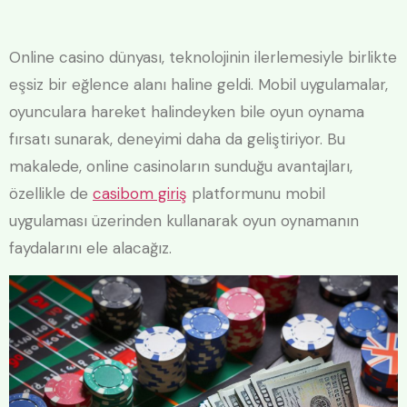
Online casino dünyası, teknolojinin ilerlemesiyle birlikte
eşsiz bir eğlence alanı haline geldi. Mobil uygulamalar,
oyunculara hareket halindeyken bile oyun oynama
fırsatı sunarak, deneyimi daha da geliştiriyor. Bu
makalede, online casinoların sunduğu avantajları,
özellikle de
casibom giriş
platformunu mobil
uygulaması üzerinden kullanarak oyun oynamanın
faydalarını ele alacağız.