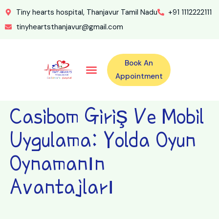
Tiny hearts hospital, Thanjavur Tamil Nadu
+91 1112222111
tinyheartsthanjavur@gmail.com
Book An
Our Specialities
Our Doctors
For Emergency 24×7 Contact
Training Program
Second Opinion Program By Tiny Hearts
Labs & Pharmacy
Contact Us
Appointment
Casibom Giriş Ve Mobil
Uygulama: Yolda Oyun
Oynamanın
Avantajları