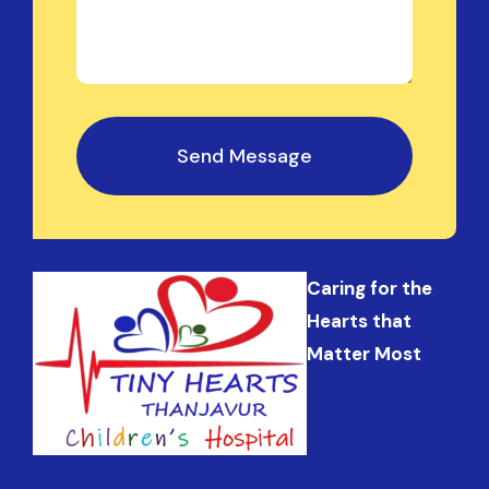
Send Message
Caring for the
Hearts that
Matter Most