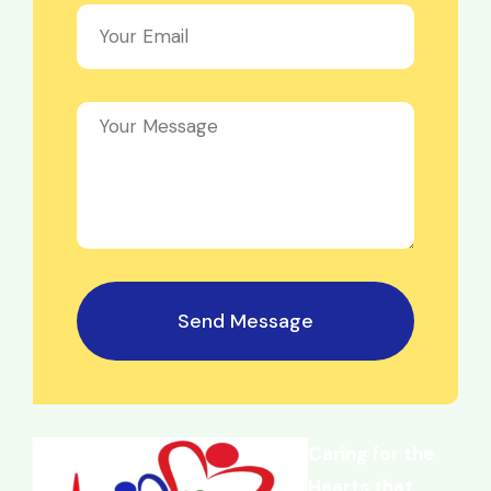
Send Message
Caring for the
Hearts that