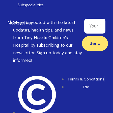
Subspecialities
Newsletter
Stay connected with the latest
updates, health tips, and news
from Tiny Hearts Children’s
Send
Hospital by subscribing to our
newsletter. Sign up today and stay
informed!
Terms & Condittions
Faq