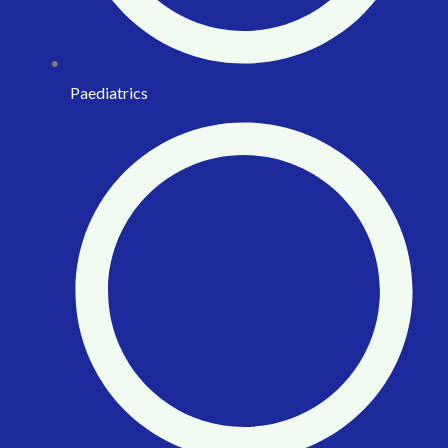
Paediatrics