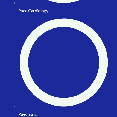
Paed Cardiology
Paediatric