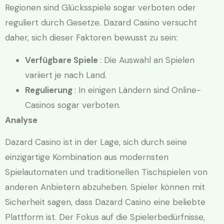
Regionen sind Glücksspiele sogar verboten oder
reguliert durch Gesetze. Dazard Casino versucht
daher, sich dieser Faktoren bewusst zu sein:
Verfügbare Spiele
: Die Auswahl an Spielen
variiert je nach Land.
Regulierung
: In einigen Ländern sind Online-
Casinos sogar verboten.
Analyse
Dazard Casino ist in der Lage, sich durch seine
einzigartige Kombination aus modernsten
Spielautomaten und traditionellen Tischspielen von
anderen Anbietern abzuheben. Spieler können mit
Sicherheit sagen, dass Dazard Casino eine beliebte
Plattform ist. Der Fokus auf die Spielerbedürfnisse,