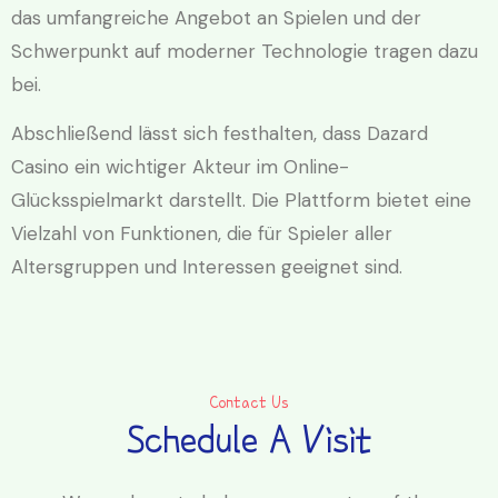
das umfangreiche Angebot an Spielen und der
Schwerpunkt auf moderner Technologie tragen dazu
bei.
Abschließend lässt sich festhalten, dass Dazard
Casino ein wichtiger Akteur im Online-
Glücksspielmarkt darstellt. Die Plattform bietet eine
Vielzahl von Funktionen, die für Spieler aller
Altersgruppen und Interessen geeignet sind.
Contact Us
Schedule A Visit