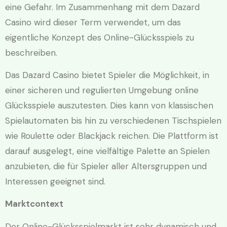
eine Gefahr. Im Zusammenhang mit dem Dazard
Casino wird dieser Term verwendet, um das
eigentliche Konzept des Online-Glücksspiels zu
beschreiben.
Das Dazard Casino bietet Spieler die Möglichkeit, in
einer sicheren und regulierten Umgebung online
Glücksspiele auszutesten. Dies kann von klassischen
Spielautomaten bis hin zu verschiedenen Tischspielen
wie Roulette oder Blackjack reichen. Die Plattform ist
darauf ausgelegt, eine vielfältige Palette an Spielen
anzubieten, die für Spieler aller Altersgruppen und
Interessen geeignet sind.
Marktcontext
Der Online-Glücksspielmarkt ist sehr dynamisch und