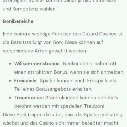
Strategien. Spieler können daher je nach Interesse
und Kompetenz wählen.
Bonibereiche
Eine weitere wichtige Funktion des Dazard Casinos ist
die Bereitstellung von Boni. Diese können auf
verschiedene Arten gewährt werden:
Willkommensbonus
: Neukunden erhalten oft
einen attraktiven Bonus, wenn sie sich anmelden.
Freispiele
: Spieler können auch Freispiele als
Teil eines Bonusangebots erhalten.
Treuebonus
: Stammkunden können ebenfalls
belohnt werden mit speziellen Treuboni.
Diese Boni tragen dazu bei, dass die Spielerzahl stetig
wächst und das Casino sich immer beliebter macht.