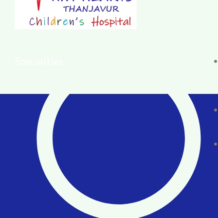
Specialties