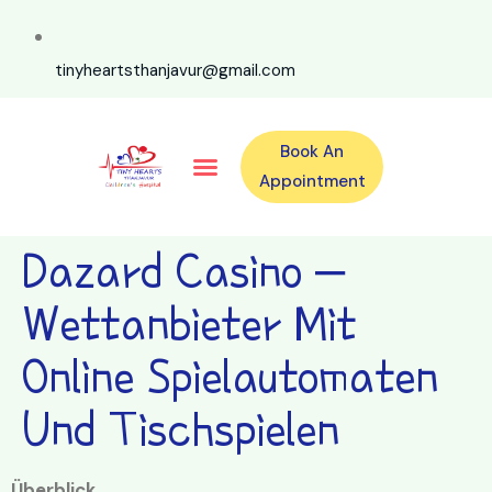
tinyheartsthanjavur@gmail.com
Book An
Our Specialities
Our Doctors
For Emergency 24×7 Contact
Training Program
Second Opinion Program By Tiny Hearts
Labs & Pharmacy
Contact Us
Appointment
Dazard Casino –
Wettanbieter Mit
Online Spielautomaten
Und Tischspielen
Überblick