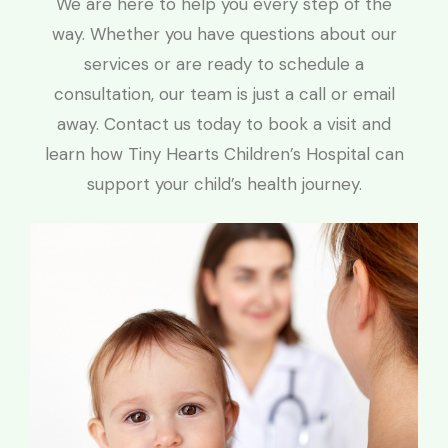
We are here to help you every step of the
way. Whether you have questions about our
services or are ready to schedule a
consultation, our team is just a call or email
away. Contact us today to book a visit and
learn how Tiny Hearts Children’s Hospital can
support your child’s health journey.