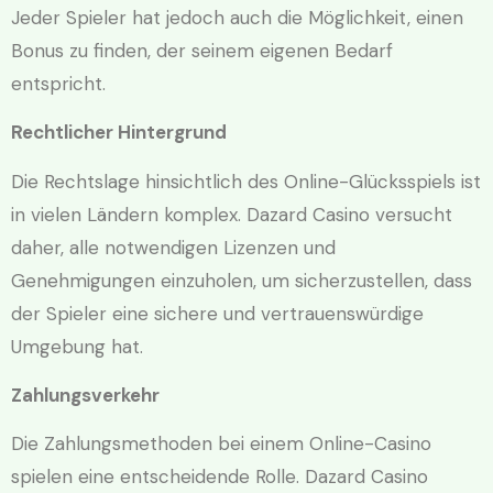
Jeder Spieler hat jedoch auch die Möglichkeit, einen
Bonus zu finden, der seinem eigenen Bedarf
entspricht.
Rechtlicher Hintergrund
Die Rechtslage hinsichtlich des Online-Glücksspiels ist
in vielen Ländern komplex. Dazard Casino versucht
daher, alle notwendigen Lizenzen und
Genehmigungen einzuholen, um sicherzustellen, dass
der Spieler eine sichere und vertrauenswürdige
Umgebung hat.
Zahlungsverkehr
Die Zahlungsmethoden bei einem Online-Casino
spielen eine entscheidende Rolle. Dazard Casino