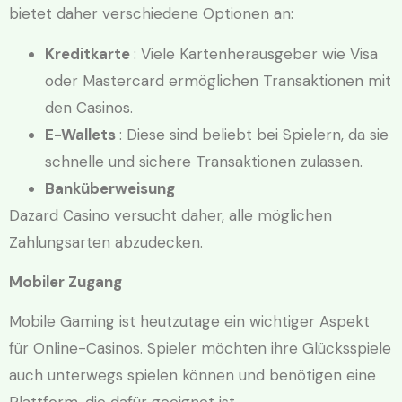
bietet daher verschiedene Optionen an:
Kreditkarte
: Viele Kartenherausgeber wie Visa
oder Mastercard ermöglichen Transaktionen mit
den Casinos.
E-Wallets
: Diese sind beliebt bei Spielern, da sie
schnelle und sichere Transaktionen zulassen.
Banküberweisung
Dazard Casino versucht daher, alle möglichen
Zahlungsarten abzudecken.
Mobiler Zugang
Mobile Gaming ist heutzutage ein wichtiger Aspekt
für Online-Casinos. Spieler möchten ihre Glücksspiele
auch unterwegs spielen können und benötigen eine