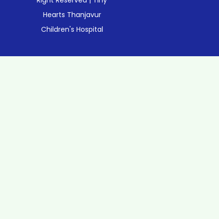
Right Reserved | Tiny
Hearts Thanjavur
Children's Hospital