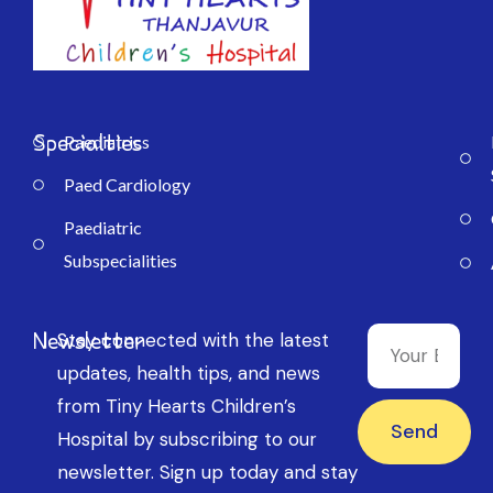
Specialties
Paediatrics
Paed Cardiology
Paediatric
Subspecialities
Newsletter
Stay connected with the latest
updates, health tips, and news
from Tiny Hearts Children’s
Send
Hospital by subscribing to our
newsletter. Sign up today and stay