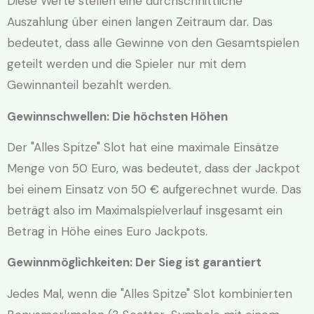
Diese Werte stellen eine durchschnittliche
Auszahlung über einen langen Zeitraum dar. Das
bedeutet, dass alle Gewinne von den Gesamtspielen
geteilt werden und die Spieler nur mit dem
Gewinnanteil bezahlt werden.
Gewinnschwellen: Die höchsten Höhen
Der "Alles Spitze" Slot hat eine maximale Einsätze
Menge von 50 Euro, was bedeutet, dass der Jackpot
bei einem Einsatz von 50 € aufgerechnet wurde. Das
beträgt also im Maximalspielverlauf insgesamt ein
Betrag in Höhe eines Euro Jackpots.
Gewinnmöglichkeiten: Der Sieg ist garantiert
Jedes Mal, wenn die "Alles Spitze" Slot kombinierten