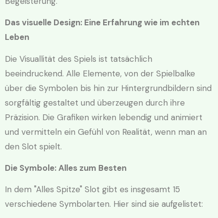
Begeisterung.
Das visuelle Design: Eine Erfahrung wie im echten
Leben
Die Visuallität des Spiels ist tatsächlich
beeindruckend. Alle Elemente, von der Spielbalke
über die Symbolen bis hin zur Hintergrundbildern sind
sorgfältig gestaltet und überzeugen durch ihre
Präzision. Die Grafiken wirken lebendig und animiert
und vermitteln ein Gefühl von Realität, wenn man an
den Slot spielt.
Die Symbole: Alles zum Besten
In dem "Alles Spitze" Slot gibt es insgesamt 15
verschiedene Symbolarten. Hier sind sie aufgelistet: