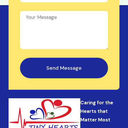
Send Message
Caring for the
Hearts that
Matter Most