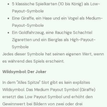
5 klassische Spielkarten (10 bis König) als Low-
Payout-Symbole
Eine Giraffe, ein Hase und ein Vogel als Medium-
Payout-Symbole
Ein Goldfahrzeug, eine Rauchige Schachtel
Zigaretten und ein Bierglas als High-Payout-
Symbole
Jedes dieser Symbole hat seinen eigenen Wert, wenn
es während des Spiels erscheint.
Wildsymbol: Der Joker
In dem "Alles Spitze" Slot gibt es kein explizites
Wildsymbol. Das Medium Payout Symbol (Giraffe)
ersetzt das Low Payout Symbol und erhöht den
Gewinnwert bei Bildern von zwei oder drei