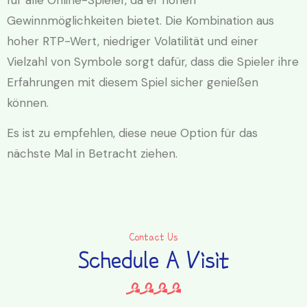
Gewinnmöglichkeiten bietet. Die Kombination aus
hoher RTP-Wert, niedriger Volatilität und einer
Vielzahl von Symbole sorgt dafür, dass die Spieler ihre
Erfahrungen mit diesem Spiel sicher genießen
können.
Es ist zu empfehlen, diese neue Option für das
nächste Mal in Betracht ziehen.
Contact Us
Schedule A Visit