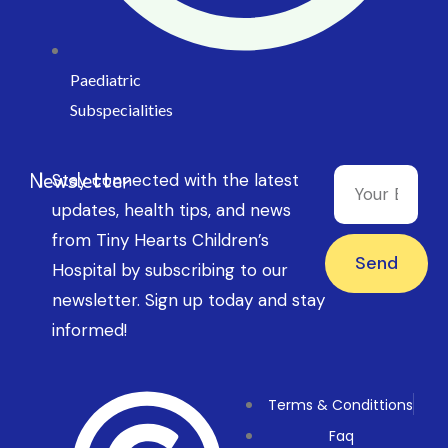
Paediatric
Subspecialities
Newsletter
Stay connected with the latest
updates, health tips, and news
from Tiny Hearts Children’s
Send
Hospital by subscribing to our
newsletter. Sign up today and stay
informed!
Terms & Condittions
Faq