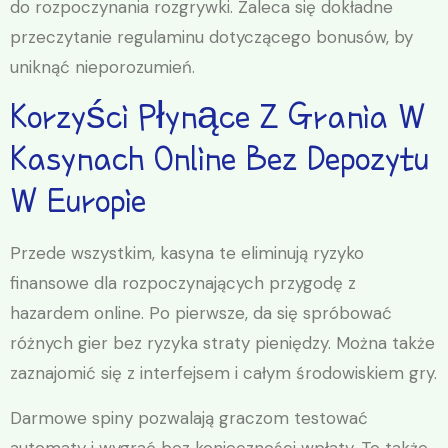
do rozpoczynania rozgrywki. Zaleca się dokładne
przeczytanie regulaminu dotyczącego bonusów, by
uniknąć nieporozumień.
Korzyści Płynące Z Grania W
Kasynach Online Bez Depozytu
W Europie
Przede wszystkim, kasyna te eliminują ryzyko
finansowe dla rozpoczynających przygodę z
hazardem online. Po pierwsze, da się spróbować
różnych gier bez ryzyka straty pieniędzy. Można także
zaznajomić się z interfejsem i całym środowiskiem gry.
Darmowe spiny pozwalają graczom testować
automaty i wygrać bez konieczności wpłaty. To także