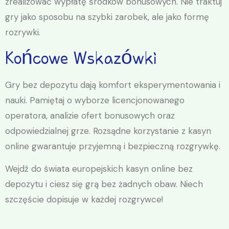
zrealizować wypłatę środków bonusowych. Nie traktuj
gry jako sposobu na szybki zarobek, ale jako formę
rozrywki.
Końcowe Wskazówki
Gry bez depozytu dają komfort eksperymentowania i
nauki. Pamiętaj o wyborze licencjonowanego
operatora, analizie ofert bonusowych oraz
odpowiedzialnej grze. Rozsądne korzystanie z kasyn
online gwarantuje przyjemną i bezpieczną rozgrywkę.
Wejdź do świata europejskich kasyn online bez
depozytu i ciesz się grą bez żadnych obaw. Niech
szczęście dopisuje w każdej rozgrywce!