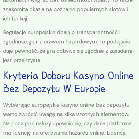
znakomita okazja na poznanie popularnych slotów i
ich funkcji.
Regulacje europejskie dbają o transparentność i
zgodność gier z prawem hazardowym. To podejście
daje pewność, że gra odbywa się zgodnie z zasadami i
jest przejrzysta.
Kryteria Doboru Kasyna Online
Bez Depozytu W Europie
Wybierając europejskie kasyno online bez depozytu,
warto zwrócić uwagę na kilka istotnych elementów.
Na początek należy upewnić się, czy dana platforma
ma licencję na oferowanie hazardu online. Licencja