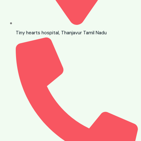
Tiny hearts hospital, Thanjavur Tamil Nadu