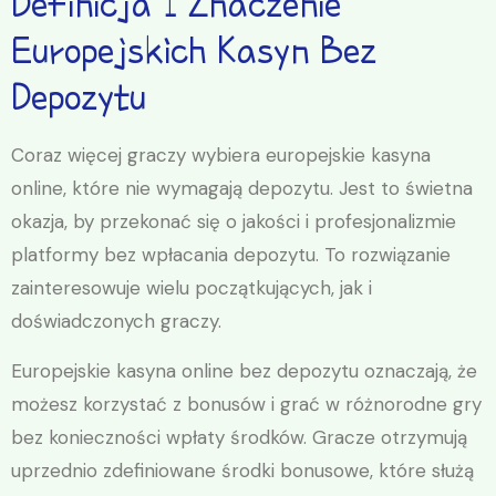
Definicja I Znaczenie
Europejskich Kasyn Bez
Depozytu
Coraz więcej graczy wybiera europejskie kasyna
online, które nie wymagają depozytu. Jest to świetna
okazja, by przekonać się o jakości i profesjonalizmie
platformy bez wpłacania depozytu. To rozwiązanie
zainteresowuje wielu początkujących, jak i
doświadczonych graczy.
Europejskie kasyna online bez depozytu oznaczają, że
możesz korzystać z bonusów i grać w różnorodne gry
bez konieczności wpłaty środków. Gracze otrzymują
uprzednio zdefiniowane środki bonusowe, które służą