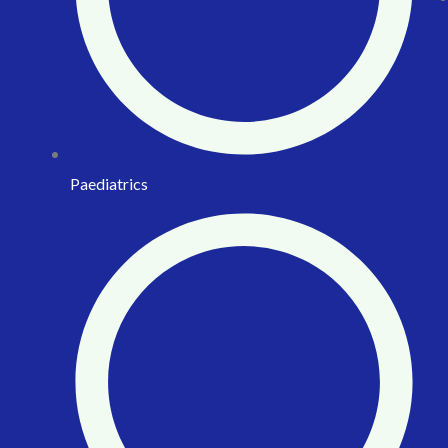
Paediatrics