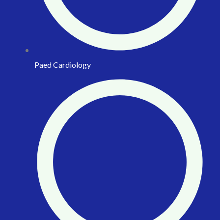
Paed Cardiology