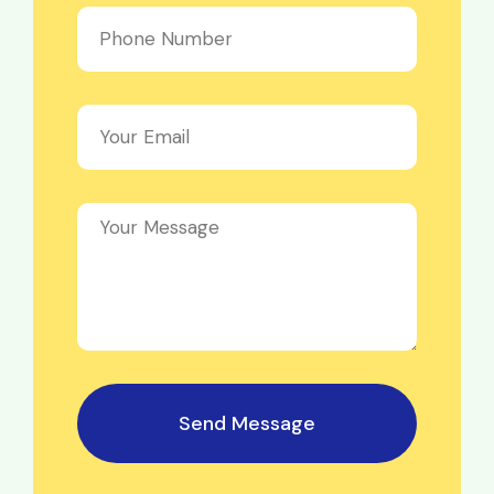
Send Message