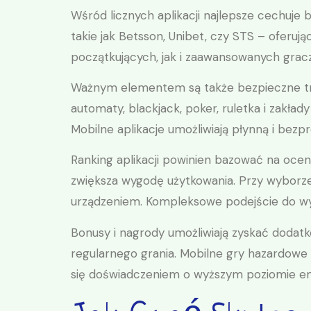
Wśród licznych aplikacji najlepsze cechuje 
takie jak Betsson, Unibet, czy STS – oferu
początkujących, jak i zaawansowanych gracz
Ważnym elementem są także bezpieczne tran
automaty, blackjack, poker, ruletka i zakła
Mobilne aplikacje umożliwiają płynną i be
Ranking aplikacji powinien bazować na ocen
zwiększa wygodę użytkowania. Przy wyborze a
urządzeniem. Kompleksowe podejście do wy
Bonusy i nagrody umożliwiają zyskać dodatk
regularnego grania. Mobilne gry hazardowe n
się doświadczeniem o wyższym poziomie em