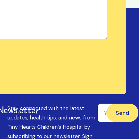
Newsletter
Stay connected with the latest
Send
updates, health tips, and news from
Tiny Hearts Children’s Hospital by
subscribing to our newsletter. Sign