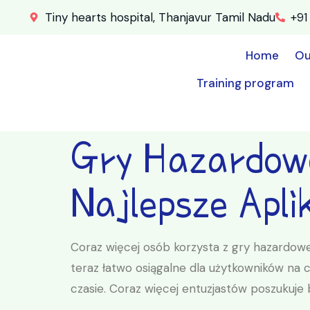
Tiny hearts hospital, Thanjavur Tamil Nadu
+91 
Home
Ou
Training program
Gry Hazardowe
Najlepsze Apli
Coraz więcej osób korzysta z gry hazardow
teraz łatwo osiągalne dla użytkowników na 
czasie. Coraz więcej entuzjastów poszukuje 