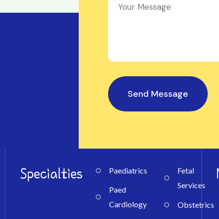
Send Message
Specialties
Paediatrics
Fetal
Services
Paed
Cardiology
Obstetrics