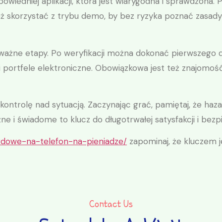
wiedniej aplikacji, która jest wiarygodna i sprawdzona. 
 też skorzystać z trybu demo, by bez ryzyka poznać zasad
e ważne etapy. Po weryfikacji można dokonać pierwszego
 i portfele elektroniczne. Obowiązkowa jest też znajomo
trolę nad sytuacją. Zaczynając grać, pamiętaj, że haza
e i świadome to klucz do długotrwałej satysfakcji i bez
ardowe-na-telefon-na-pieniadze/
zapominaj, że kluczem j
Contact Us