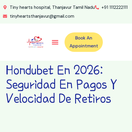
Tiny hearts hospital, Thanjavur Tamil Nadu
+91 1112222111
tinyheartsthanjavur@gmail.com
Book An
Our Specialities
Our Doctors
For Emergency 24×7 Contact
Training Program
Second Opinion Program By Tiny Hearts
Labs & Pharmacy
Contact Us
Appointment
Hondubet En 2026:
Seguridad En Pagos Y
Velocidad De Retiros