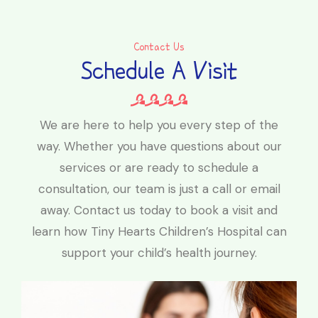
Contact Us
Schedule A Visit
We are here to help you every step of the
way. Whether you have questions about our
services or are ready to schedule a
consultation, our team is just a call or email
away. Contact us today to book a visit and
learn how Tiny Hearts Children’s Hospital can
support your child’s health journey.