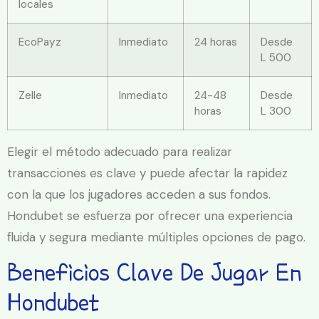
locales
EcoPayz
Inmediato
24 horas
Desde
L 500
Zelle
Inmediato
24-48
Desde
horas
L 300
Elegir el método adecuado para realizar
transacciones es clave y puede afectar la rapidez
con la que los jugadores acceden a sus fondos.
Hondubet se esfuerza por ofrecer una experiencia
fluida y segura mediante múltiples opciones de pago.
Beneficios Clave De Jugar En
Hondubet