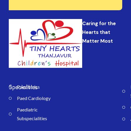
Caring for the
Hearts that
Matter Most
Specialties
Paediatrics
Paed Cardiology
Paediatric
Subspecialities