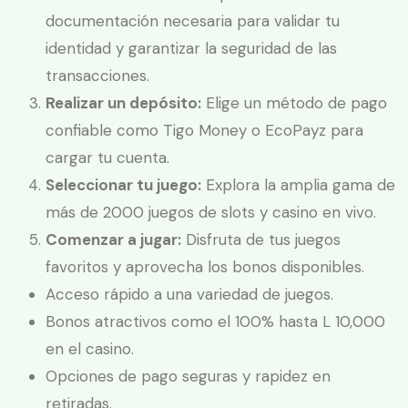
documentación necesaria para validar tu
identidad y garantizar la seguridad de las
transacciones.
Realizar un depósito:
Elige un método de pago
confiable como Tigo Money o EcoPayz para
cargar tu cuenta.
Seleccionar tu juego:
Explora la amplia gama de
más de 2000 juegos de slots y casino en vivo.
Comenzar a jugar:
Disfruta de tus juegos
favoritos y aprovecha los bonos disponibles.
Acceso rápido a una variedad de juegos.
Bonos atractivos como el 100% hasta L 10,000
en el casino.
Opciones de pago seguras y rapidez en
retiradas.