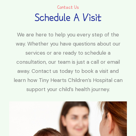
Contact Us
Schedule A Visit
We are here to help you every step of the
way. Whether you have questions about our
services or are ready to schedule a
consultation, our team is just a call or email
away. Contact us today to book a visit and
learn how Tiny Hearts Children’s Hospital can
support your child’s health journey.