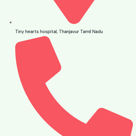
Tiny hearts hospital, Thanjavur Tamil Nadu