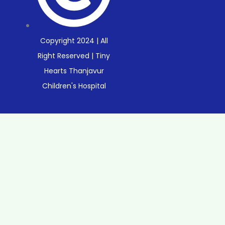
Copyright 2024 | All
Right Reserved | Tiny
Hearts Thanjavur
Children's Hospital