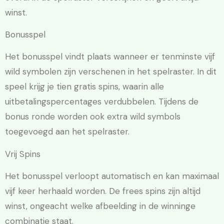
winst.
Bonusspel
Het bonusspel vindt plaats wanneer er tenminste vijf
wild symbolen zijn verschenen in het spelraster. In dit
speel krijg je tien gratis spins, waarin alle
uitbetalingspercentages verdubbelen. Tijdens de
bonus ronde worden ook extra wild symbols
toegevoegd aan het spelraster.
Vrij Spins
Het bonusspel verloopt automatisch en kan maximaal
vijf keer herhaald worden. De frees spins zijn altijd
winst, ongeacht welke afbeelding in de winninge
combinatie staat.