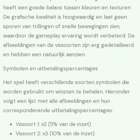
heeft een goede balans tussen kleuren en texturen.
De grafische kwaliteit is hoogwaardig en laat geen
sporen van trillingen of snelle bewegingen zien,
waardoor de gameplay ervaring wordt verbeterd. De
afbeeldingen van de vissoorten zijn erg gedetailleerd
en hebben een natuurlijk aanzien.
Symbolen en uitbetalingspercentages
Het spel heeft verschillende soorten symbolen die
worden gebruikt om winsten te behalen. Hieronder
volgt een lijst met alle afbeeldingen en hun
corresponderende uitbetalingspercentages:
Vissoort 1: x2 (5% van de inzet)
Vissoort 2: x3 (10% van de inzet)