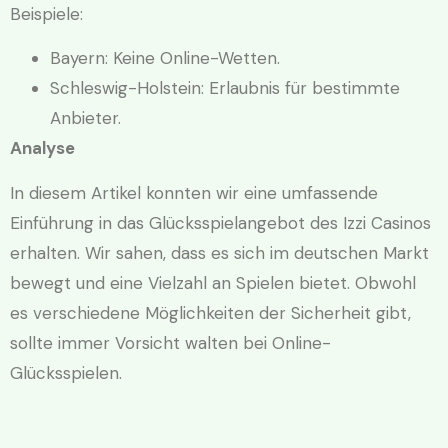
Beispiele:
Bayern: Keine Online-Wetten.
Schleswig-Holstein: Erlaubnis für bestimmte
Anbieter.
Analyse
In diesem Artikel konnten wir eine umfassende
Einführung in das Glücksspielangebot des Izzi Casinos
erhalten. Wir sahen, dass es sich im deutschen Markt
bewegt und eine Vielzahl an Spielen bietet. Obwohl
es verschiedene Möglichkeiten der Sicherheit gibt,
sollte immer Vorsicht walten bei Online-
Glücksspielen.