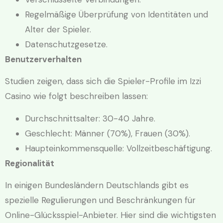
Regelmäßige Überprüfung von Identitäten und
Alter der Spieler.
Datenschutzgesetze.
Benutzerverhalten
Studien zeigen, dass sich die Spieler-Profile im Izzi
Casino wie folgt beschreiben lassen:
Durchschnittsalter: 30-40 Jahre.
Geschlecht: Männer (70%), Frauen (30%).
Haupteinkommensquelle: Vollzeitbeschäftigung.
Regionalität
In einigen Bundesländern Deutschlands gibt es
spezielle Regulierungen und Beschränkungen für
Online-Glücksspiel-Anbieter. Hier sind die wichtigsten