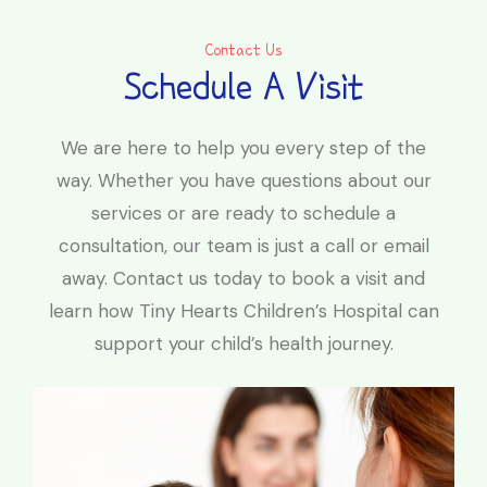
Contact Us
Schedule A Visit
We are here to help you every step of the
way. Whether you have questions about our
services or are ready to schedule a
consultation, our team is just a call or email
away. Contact us today to book a visit and
learn how Tiny Hearts Children’s Hospital can
support your child’s health journey.