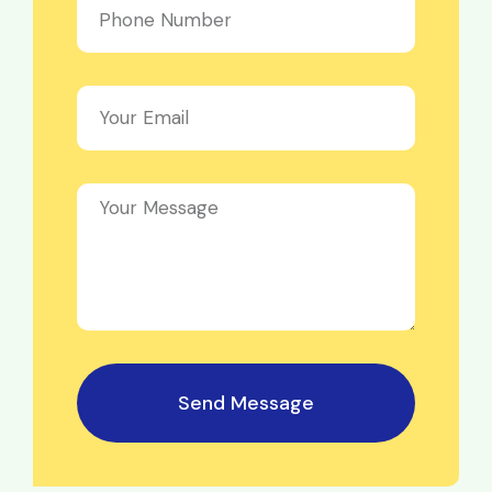
Send Message