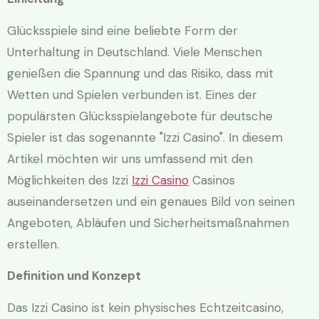
Glücksspiele sind eine beliebte Form der
Unterhaltung in Deutschland. Viele Menschen
genießen die Spannung und das Risiko, dass mit
Wetten und Spielen verbunden ist. Eines der
populärsten Glücksspielangebote für deutsche
Spieler ist das sogenannte "Izzi Casino". In diesem
Artikel möchten wir uns umfassend mit den
Möglichkeiten des Izzi
Izzi Casino
Casinos
auseinandersetzen und ein genaues Bild von seinen
Angeboten, Abläufen und Sicherheitsmaßnahmen
erstellen.
Definition und Konzept
Das Izzi Casino ist kein physisches Echtzeitcasino,