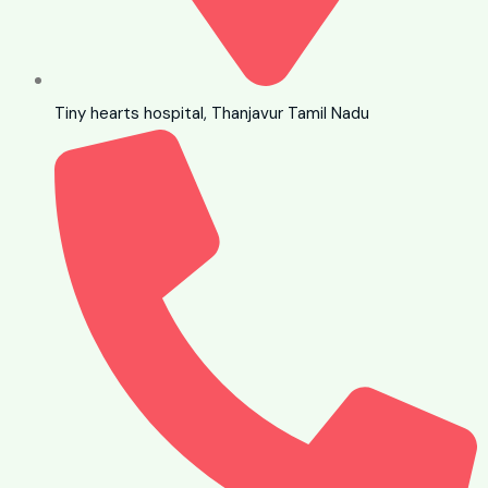
Tiny hearts hospital, Thanjavur Tamil Nadu