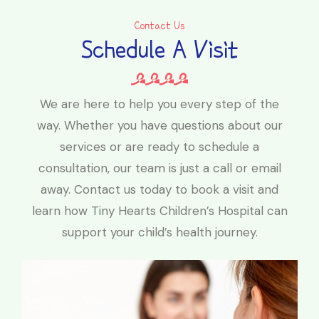
Contact Us
Schedule A Visit
We are here to help you every step of the
way. Whether you have questions about our
services or are ready to schedule a
consultation, our team is just a call or email
away. Contact us today to book a visit and
learn how Tiny Hearts Children’s Hospital can
support your child’s health journey.