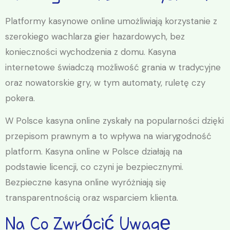
Platformy kasynowe online umożliwiają korzystanie z
szerokiego wachlarza gier hazardowych, bez
konieczności wychodzenia z domu. Kasyna
internetowe świadczą możliwość grania w tradycyjne
oraz nowatorskie gry, w tym automaty, ruletę czy
pokera.
W Polsce kasyna online zyskały na popularności dzięki
przepisom prawnym a to wpływa na wiarygodność
platform. Kasyna online w Polsce działają na
podstawie licencji, co czyni je bezpiecznymi.
Bezpieczne kasyna online wyróżniają się
transparentnością oraz wsparciem klienta.
Na Co Zwrócić Uwagę