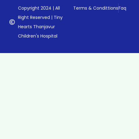
Copyright 2024 | All
Terms & Condittions
Faq
Right Reserved | Tiny
Hearts Thanjavur
Children's Hospital