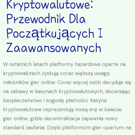
Kryptowalutowe:
Przewodnik Dla
Początkujących I
Zaawansowanych
W ostatnich latach platformy hazardowe oparte na
kryptowalutach zyskują coraz większą uwagę
miłośników gier online. Coraz więcej osób decyduje się
na zabawy w kasynach kryptowalutowych, doceniając
bezpieczeństwo i wygodę płatności. Kasyna
kryptowalutowe reprezentują nową erę w świecie
gier online, gdzie decentralizacja zapewnia nowy
standard zaufania. Dzięki platformom gier opartym na