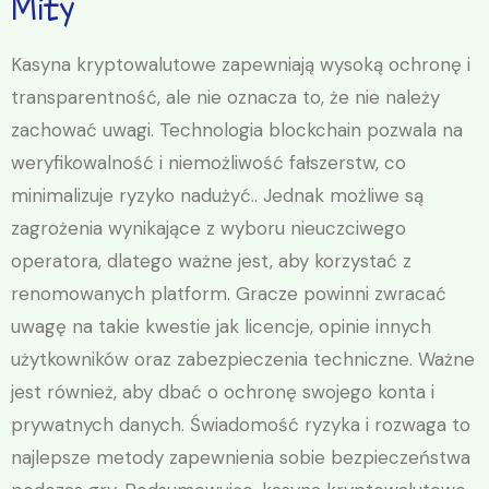
Mity
Kasyna kryptowalutowe zapewniają wysoką ochronę i
transparentność, ale nie oznacza to, że nie należy
zachować uwagi. Technologia blockchain pozwala na
weryfikowalność i niemożliwość fałszerstw, co
minimalizuje ryzyko nadużyć.. Jednak możliwe są
zagrożenia wynikające z wyboru nieuczciwego
operatora, dlatego ważne jest, aby korzystać z
renomowanych platform. Gracze powinni zwracać
uwagę na takie kwestie jak licencje, opinie innych
użytkowników oraz zabezpieczenia techniczne. Ważne
jest również, aby dbać o ochronę swojego konta i
prywatnych danych. Świadomość ryzyka i rozwaga to
najlepsze metody zapewnienia sobie bezpieczeństwa