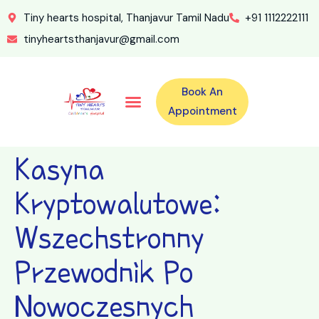
Tiny hearts hospital, Thanjavur Tamil Nadu
+91 1112222111
tinyheartsthanjavur@gmail.com
Book An
Our Specialities
Our Doctors
For Emergency 24×7 Contact
Training Program
Second Opinion Program By Tiny Hearts
Labs & Pharmacy
Contact Us
Appointment
Kasyna
Kryptowalutowe:
Wszechstronny
Przewodnik Po
Nowoczesnych