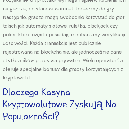
na giełdzie, co stanowi warunek konieczny do gry.
Następnie, gracze mogą swobodnie korzystać do gier
takich jak automaty slotowe, ruletka, blackjack czy
poker, które często posiadają mechanizmy weryfikacji
uczciwości. Każda transakcja jest publicznie
rejestrowana na blockchainie, ale jednocześnie dane
użytkowników pozostają prywatne. Wielu operatorów
oferuje specjalne bonusy dla graczy korzystających z
kryptowalut.
Dlaczego Kasyna
Kryptowalutowe Zyskują Na
Popularności?