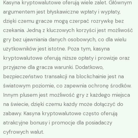
Kasyna kryptowalutowe oferują wiele zalet. Głównym
argumentem jest błyskawiczne wpłaty i wypłaty,
dzięki czemu gracze mogą czerpać rozrywkę bez
czekania. Jedną z kluczowych korzyści jest możliwość
gry bez ujawniania danych osobowych, co dla wielu
użytkowników jest istotne. Poza tym, kasyna
kryptowalutowe oferują niższe opłaty i prowizje oraz
przyjazne dla gracza warunki. Dodatkowo,
bezpieczeństwo transakcji na blockchainie jest na
światowym poziomie, co zapewnia ochronę środków.
Innym plusem jest możliwość gry z każdego miejsca
na świecie, dzięki czemu każdy może dołączyć do
zabawy. Kasyna kryptowalutowe często oferują
atrakcyjne bonusy i promocje dla posiadaczy
cyfrowych walut.