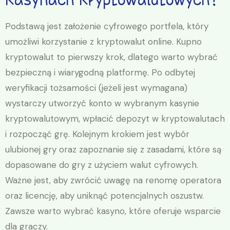
Podstawą jest założenie cyfrowego portfela, który
umożliwi korzystanie z kryptowalut online. Kupno
kryptowalut to pierwszy krok, dlatego warto wybrać
bezpieczną i wiarygodną platformę. Po odbytej
weryfikacji tożsamości (jeżeli jest wymagana)
wystarczy utworzyć konto w wybranym kasynie
kryptowalutowym, wpłacić depozyt w kryptowalutach
i rozpocząć grę. Kolejnym krokiem jest wybór
ulubionej gry oraz zapoznanie się z zasadami, które są
dopasowane do gry z użyciem walut cyfrowych.
Ważne jest, aby zwrócić uwagę na renomę operatora
oraz licencję, aby uniknąć potencjalnych oszustw.
Zawsze warto wybrać kasyno, które oferuje wsparcie
dla graczy.