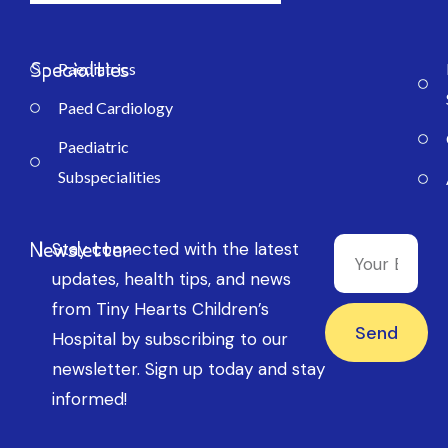
Specialties
Paediatrics
Paed Cardiology
Paediatric
Subspecialities
Newsletter
Stay connected with the latest
updates, health tips, and news
from Tiny Hearts Children’s
Send
Hospital by subscribing to our
newsletter. Sign up today and stay
informed!