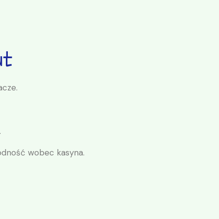
ut
acze.
.
ygodność wobec kasyna.