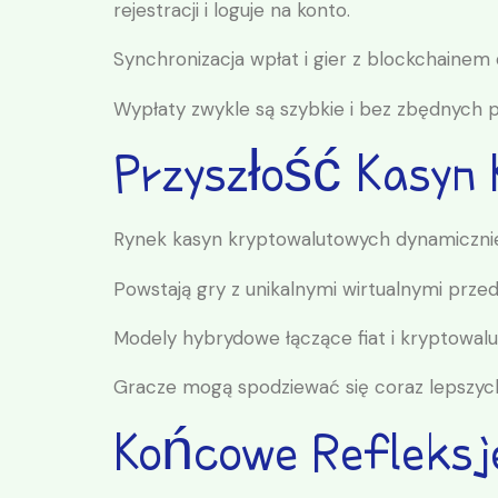
rejestracji i loguje na konto.
Synchronizacja wpłat i gier z blockchainem
Wypłaty zwykle są szybkie i bez zbędnych pr
Przyszłość Kasyn 
Rynek kasyn kryptowalutowych dynamicznie r
Powstają gry z unikalnymi wirtualnymi prz
Modely hybrydowe łączące fiat i kryptowal
Gracze mogą spodziewać się coraz lepszyc
Końcowe Refleksj