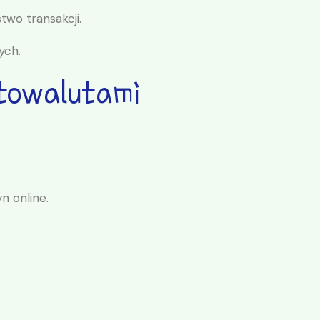
wo transakcji.
ych.
towalutami
n online.