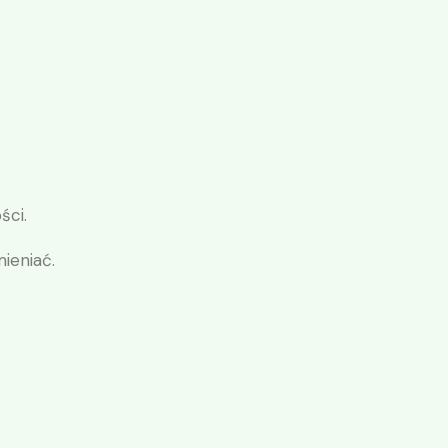
ści.
ieniać.