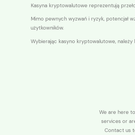
Kasyna kryptowalutowe reprezentują przełom
Mimo pewnych wyzwań i ryzyk, potencjał w
użytkowników.
Wybierając kasyno kryptowalutowe, należy 
We are here to
services or ar
Contact us t