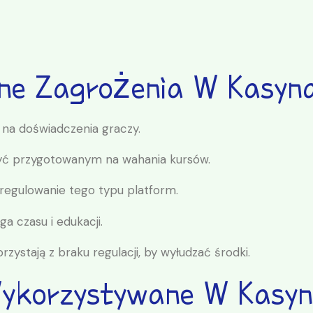
lne Zagrożenia W Kasyn
 na doświadczenia graczy.
być przygotowanym na wahania kursów.
regulowanie tego typu platform.
a czasu i edukacji.
rzystają z braku regulacji, by wyłudzać środki.
ykorzystywane W Kasy