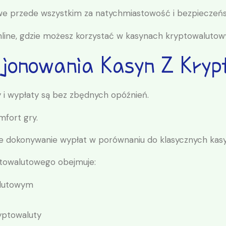
e przede wszystkim za natychmiastowość i bezpieczeńst
line, gdzie możesz korzystać w kasynach kryptowalutow
jonowania Kasyn Z Kryp
y i wypłaty są bez zbędnych opóźnień.
fort gry.
e dokonywanie wypłat w porównaniu do klasycznych kasy
ptowalutowego obejmuje:
alutowym
yptowaluty