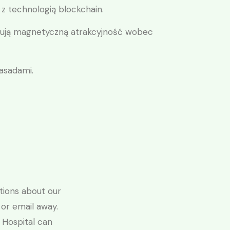
z technologią blockchain.
rują magnetyczną atrakcyjność wobec
asadami.
tions about our
 or email away.
 Hospital can