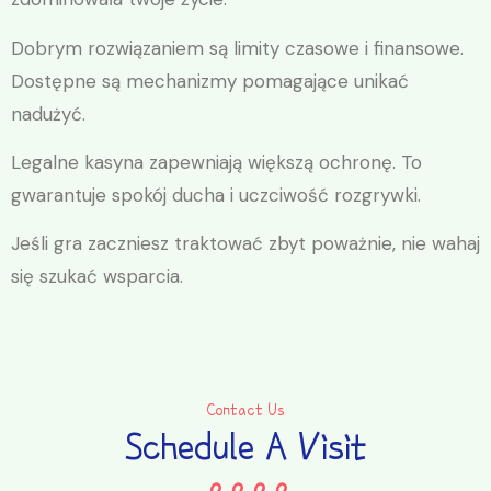
Dobrym rozwiązaniem są limity czasowe i finansowe.
Dostępne są mechanizmy pomagające unikać
nadużyć.
Legalne kasyna zapewniają większą ochronę. To
gwarantuje spokój ducha i uczciwość rozgrywki.
Jeśli gra zaczniesz traktować zbyt poważnie, nie wahaj
się szukać wsparcia.
Contact Us
Schedule A Visit