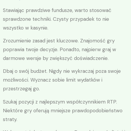
Stawiając prawdziwe fundusze, warto stosować
sprawdzone techniki. Czysty przypadek to nie
wszystko w kasynie.
Zrozumienie zasad jest kluczowe. Znajomość gry
poprawia twoje decyzje. Ponadto, najpierw graj w
darmowe wersje by zwiększyć doświadczenie.
Dbaj o swój budżet. Nigdy nie wykraczaj poza swoje
możliwości. Wyznacz sobie limit wydatków i
przestrzegaj go.
Szukaj pozycji z najlepszym współczynnikiem RTP.
Niektóre gry oferują mniejsze prawdopodobieństwo
straty.