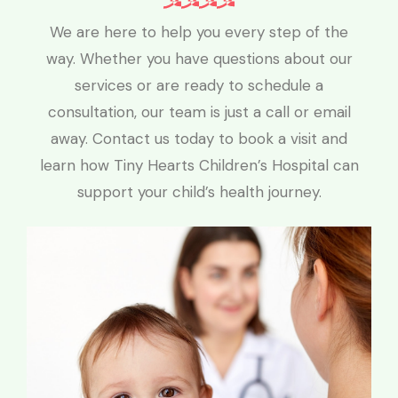
We are here to help you every step of the
way. Whether you have questions about our
services or are ready to schedule a
consultation, our team is just a call or email
away. Contact us today to book a visit and
learn how Tiny Hearts Children’s Hospital can
support your child’s health journey.