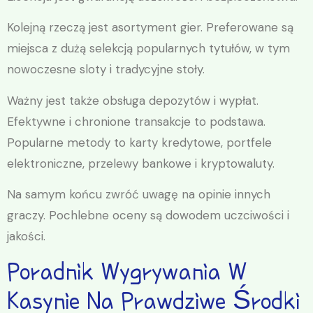
Kolejną rzeczą jest asortyment gier. Preferowane są
miejsca z dużą selekcją popularnych tytułów, w tym
nowoczesne sloty i tradycyjne stoły.
Ważny jest także obsługa depozytów i wypłat.
Efektywne i chronione transakcje to podstawa.
Popularne metody to karty kredytowe, portfele
elektroniczne, przelewy bankowe i kryptowaluty.
Na samym końcu zwróć uwagę na opinie innych
graczy. Pochlebne oceny są dowodem uczciwości i
jakości.
Poradnik Wygrywania W
Kasynie Na Prawdziwe Środki