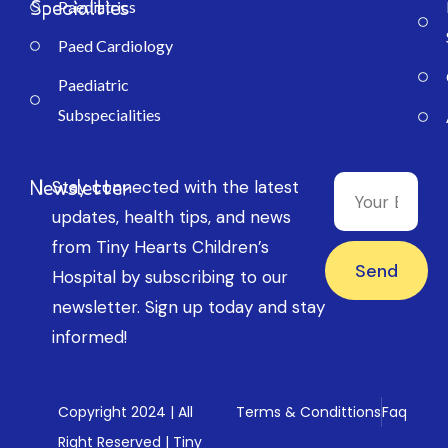
Specialties
Paediatrics
Paed Cardiology
Paediatric
Subspecialities
Newsletter
Stay connected with the latest
updates, health tips, and news
from Tiny Hearts Children’s
Send
Hospital by subscribing to our
newsletter. Sign up today and stay
informed!
Copyright 2024 | All
Terms & Condittions
Faq
Right Reserved | Tiny