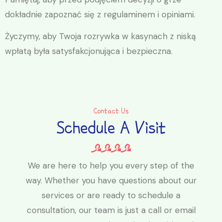
dokładnie zapoznać się z regulaminem i opiniami.
Życzymy, aby Twoja rozrywka w kasynach z niską
wpłatą była satysfakcjonująca i bezpieczna.
Contact Us
Schedule A Visit
We are here to help you every step of the
way. Whether you have questions about our
services or are ready to schedule a
consultation, our team is just a call or email