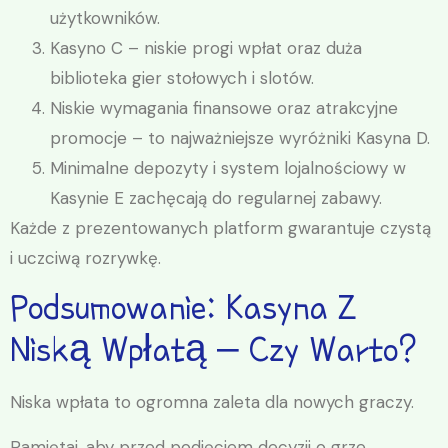
użytkowników.
Kasyno C – niskie progi wpłat oraz duża
biblioteka gier stołowych i slotów.
Niskie wymagania finansowe oraz atrakcyjne
promocje – to najważniejsze wyróżniki Kasyna D.
Minimalne depozyty i system lojalnościowy w
Kasynie E zachęcają do regularnej zabawy.
Każde z prezentowanych platform gwarantuje czystą
i uczciwą rozrywkę.
Podsumowanie: Kasyna Z
Niską Wpłatą – Czy Warto?
Niska wpłata to ogromna zaleta dla nowych graczy.
Pamiętaj, aby przed podjęciem decyzji o grze