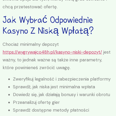
chcą przetestować ofertę.
Jak Wybrać Odpowiednie
Kasyno Z Niską Wpłatą?
Chociaż minimalny depozyt
https://wygrywajco48h.pl/kasyno-niski-depozyt/
jest
ważny, to jednak ważne są także inne parametry,
które powinieneś zwrócić uwagę.
Zweryfikuj legalność i zabezpieczenia platformy
Sprawdź, jak niska jest minimalna wpłata
Dowiedz się, jak działają bonusy i warunki obrotu
Przeanalizuj ofertę gier
Sprawdź dostępne metody płatności