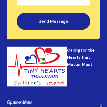
Send Message
Caring for the
Hearts that
Matter Most
Specialties
Paediatrics