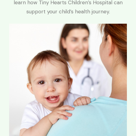
learn how Tiny Hearts Children’s Hospital can
support your child’s health journey.