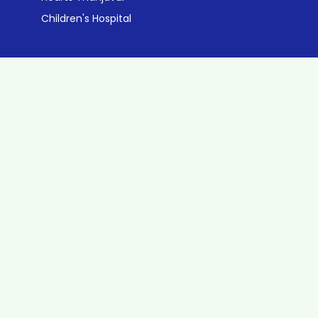
Children's Hospital