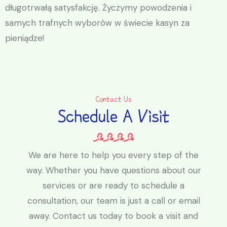
długotrwałą satysfakcję. Życzymy powodzenia i
samych trafnych wyborów w świecie kasyn za
pieniądze!
Contact Us
Schedule A Visit
We are here to help you every step of the
way. Whether you have questions about our
services or are ready to schedule a
consultation, our team is just a call or email
away. Contact us today to book a visit and