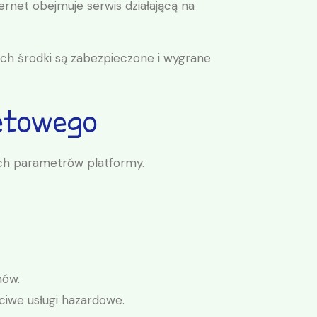
ernet obejmuje serwis działającą na
ich środki są zabezpieczone i wygrane
etowego
ych parametrów platformy.
mów.
ciwe usługi hazardowe.