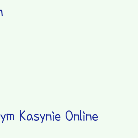
h
ym Kasynie Online