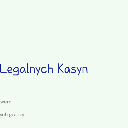
Legalnych Kasyn
rawem.
ych graczy.