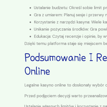
Ustalanie budżetu: Określ sobie limit 
Gra z umiarem: Planuj sesje i przerwy 
Korzystanie z narzędzi kasyna: Wiele ka
Unikanie pożyczania środków: Gra pow
Edukacja: Czytaj recenzje i opinie, by w
Dzięki temu platforma staje się miejscem be
Podsumowanie I R
Online
Legalne kasyno online to doskonały wybór
Przed podjęciem decyzji warto przeanalizowa
Ustalanie własnych limitów i korzystanie z n