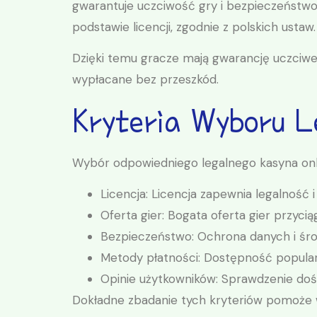
gwarantuje uczciwość gry i bezpieczeństwo ś
podstawie licencji, zgodnie z polskich ustaw.
Dzięki temu gracze mają gwarancję uczciwe
wypłacane bez przeszkód.
Kryteria Wyboru L
Wybór odpowiedniego legalnego kasyna onli
Licencja: Licencja zapewnia legalność i
Oferta gier: Bogata oferta gier przyci
Bezpieczeństwo: Ochrona danych i śro
Metody płatności: Dostępność popular
Opinie użytkowników: Sprawdzenie do
Dokładne zbadanie tych kryteriów pomoże w