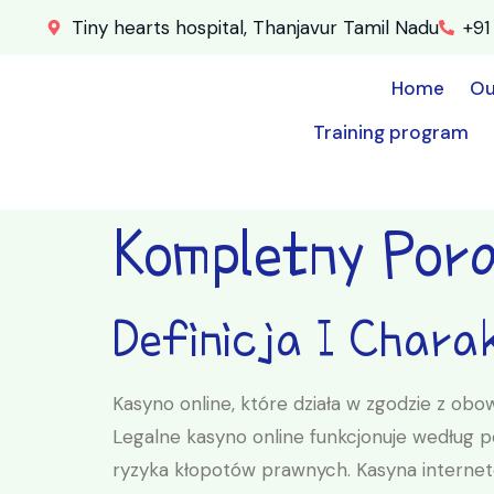
Tiny hearts hospital, Thanjavur Tamil Nadu
+91 
Home
Ou
Training program
Kompletny Por
Definicja I Chara
Kasyno online, które działa w zgodzie z ob
Legalne kasyno online funkcjonuje według p
ryzyka kłopotów prawnych. Kasyna interneto