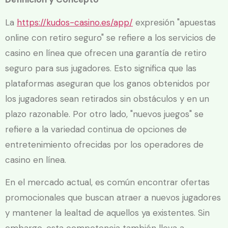
La
https://kudos-casino.es/app/
expresión "apuestas
online con retiro seguro" se refiere a los servicios de
casino en línea que ofrecen una garantía de retiro
seguro para sus jugadores. Esto significa que las
plataformas aseguran que los ganos obtenidos por
los jugadores sean retirados sin obstáculos y en un
plazo razonable. Por otro lado, "nuevos juegos" se
refiere a la variedad continua de opciones de
entretenimiento ofrecidas por los operadores de
casino en línea.
En el mercado actual, es común encontrar ofertas
promocionales que buscan atraer a nuevos jugadores
y mantener la lealtad de aquellos ya existentes. Sin
embargo, esta competencia también lleva a