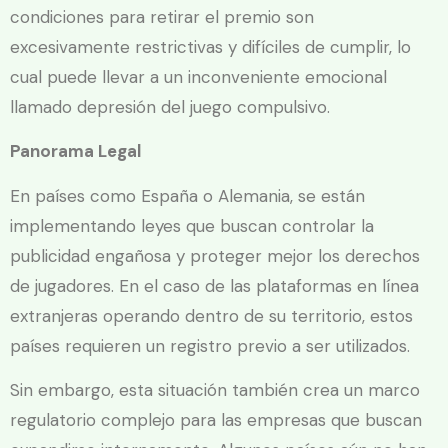
condiciones para retirar el premio son
excesivamente restrictivas y difíciles de cumplir, lo
cual puede llevar a un inconveniente emocional
llamado depresión del juego compulsivo.
Panorama Legal
En países como España o Alemania, se están
implementando leyes que buscan controlar la
publicidad engañosa y proteger mejor los derechos
de jugadores. En el caso de las plataformas en línea
extranjeras operando dentro de su territorio, estos
países requieren un registro previo a ser utilizados.
Sin embargo, esta situación también crea un marco
regulatorio complejo para las empresas que buscan