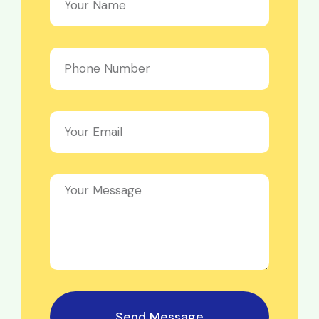
Send Message