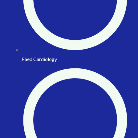
Paed Cardiology