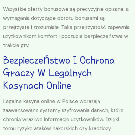
Wszystkie oferty bonusowe są precyzyjnie opisane, a
wymagania dotyczące obrotu bonusami są
przejrzyste i zrozumiałe. Taka przejrzystość zapewnia
użytkownikom komfort i poczucie bezpieczeństwa w
trakcie gry.
Bezpieczeństwo I Ochrona
Graczy W Legalnych
Kasynach Online
Legalne kasyna online w Polsce wdrażają
zaawansowane systemy szyfrowania danych, które
chronią wrażliwe informacje użytkowników. Dzięki
temu ryzyko ataków hakerskich czy kradzieży