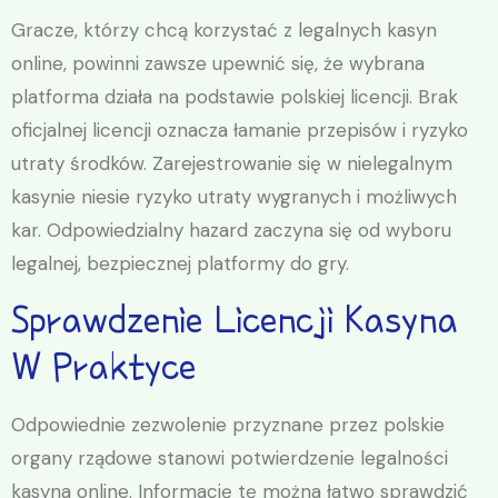
Gracze, którzy chcą korzystać z legalnych kasyn
online, powinni zawsze upewnić się, że wybrana
platforma działa na podstawie polskiej licencji. Brak
oficjalnej licencji oznacza łamanie przepisów i ryzyko
utraty środków. Zarejestrowanie się w nielegalnym
kasynie niesie ryzyko utraty wygranych i możliwych
kar. Odpowiedzialny hazard zaczyna się od wyboru
legalnej, bezpiecznej platformy do gry.
Sprawdzenie Licencji Kasyna
W Praktyce
Odpowiednie zezwolenie przyznane przez polskie
organy rządowe stanowi potwierdzenie legalności
kasyna online. Informację tę można łatwo sprawdzić