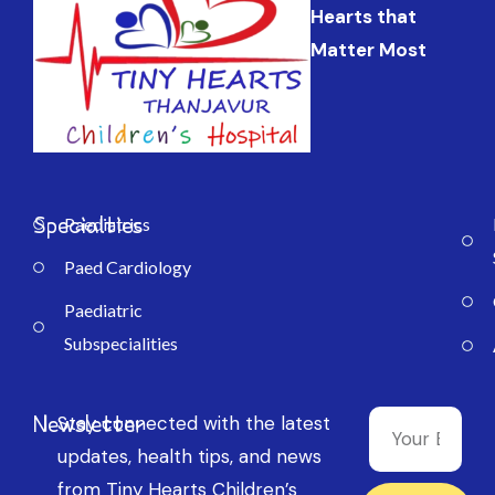
Hearts that
Matter Most
Specialties
Paediatrics
Paed Cardiology
Paediatric
Subspecialities
Newsletter
Stay connected with the latest
updates, health tips, and news
from Tiny Hearts Children’s