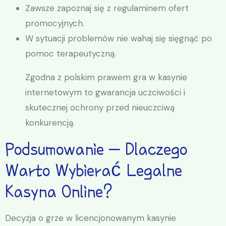
Zawsze zapoznaj się z regulaminem ofert
promocyjnych.
W sytuacji problemów nie wahaj się sięgnąć po
pomoc terapeutyczną.
Zgodna z polskim prawem gra w kasynie
internetowym to gwarancja uczciwości i
skutecznej ochrony przed nieuczciwą
konkurencją.
Podsumowanie – Dlaczego
Warto Wybierać Legalne
Kasyna Online?
Decyzja o grze w licencjonowanym kasynie