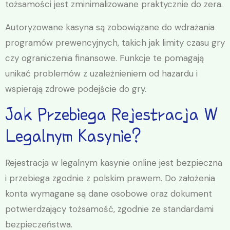
tożsamości jest zminimalizowane praktycznie do zera.
Autoryzowane kasyna są zobowiązane do wdrażania
programów prewencyjnych, takich jak limity czasu gry
czy ograniczenia finansowe. Funkcje te pomagają
unikać problemów z uzależnieniem od hazardu i
wspierają zdrowe podejście do gry.
Jak Przebiega Rejestracja W
Legalnym Kasynie?
Rejestracja w legalnym kasynie online jest bezpieczna
i przebiega zgodnie z polskim prawem. Do założenia
konta wymagane są dane osobowe oraz dokument
potwierdzający tożsamość, zgodnie ze standardami
bezpieczeństwa.