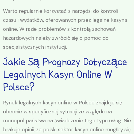
Warto regularnie korzystać z narzędzi do kontroli
czasu i wydatków, oferowanych przez legalne kasyna
online. W razie problemów z kontrolą zachowań
hazardowych należy zwrócić się o pomoc do
specjalistycznych instytucji.
Jakie Są Prognozy Dotyczące
Legalnych Kasyn Online W
Polsce?
Rynek legalnych kasyn online w Polsce znajduje się
obecnie w specyficznej sytuacji ze względu na
monopol państwa na świadczenie tego typu usług. Nie
brakuje opinii, że polski sektor kasyn online mógłby się