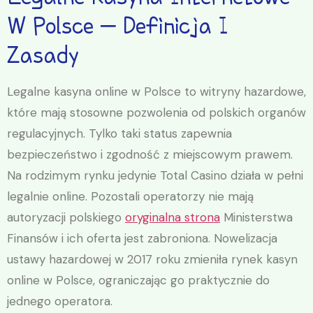
W Polsce – Definicja I
Zasady
Legalne kasyna online w Polsce to witryny hazardowe,
które mają stosowne pozwolenia od polskich organów
regulacyjnych. Tylko taki status zapewnia
bezpieczeństwo i zgodność z miejscowym prawem.
Na rodzimym rynku jedynie Total Casino działa w pełni
legalnie online. Pozostali operatorzy nie mają
autoryzacji polskiego
oryginalna strona
Ministerstwa
Finansów i ich oferta jest zabroniona. Nowelizacja
ustawy hazardowej w 2017 roku zmieniła rynek kasyn
online w Polsce, ograniczając go praktycznie do
jednego operatora.