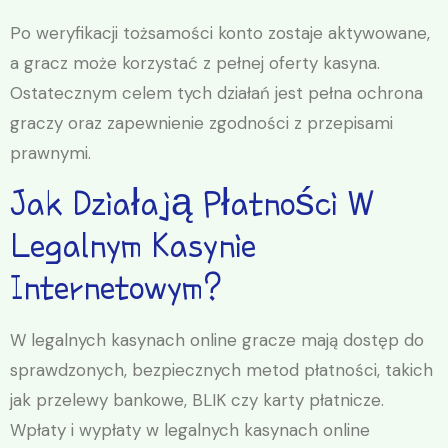
Po weryfikacji tożsamości konto zostaje aktywowane,
a gracz może korzystać z pełnej oferty kasyna.
Ostatecznym celem tych działań jest pełna ochrona
graczy oraz zapewnienie zgodności z przepisami
prawnymi.
Jak Działają Płatności W
Legalnym Kasynie
Internetowym?
W legalnych kasynach online gracze mają dostęp do
sprawdzonych, bezpiecznych metod płatności, takich
jak przelewy bankowe, BLIK czy karty płatnicze.
Wpłaty i wypłaty w legalnych kasynach online