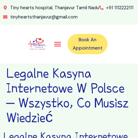
Tiny hearts hospital, Thanjavur Tamil Nadu
+91 1112222111
tinyheartsthanjavur@gmail.com
Book An
Our Specialities
Our Doctors
For Emergency 24×7 Contact
Training Program
Second Opinion Program By Tiny Hearts
Labs & Pharmacy
Contact Us
Appointment
Legalne Kasyna
Internetowe W Polsce
– Wszystko, Co Musisz
Wiedzieć
Legalne Kasyna Internetowe