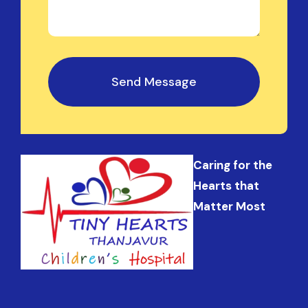
Send Message
Caring for the
Hearts that
Matter Most