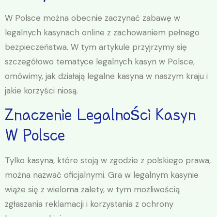
W Polsce można obecnie zaczynać zabawę w
legalnych kasynach online z zachowaniem pełnego
bezpieczeństwa. W tym artykule przyjrzymy się
szczegółowo tematyce legalnych kasyn w Polsce,
omówimy, jak działają legalne kasyna w naszym kraju i
jakie korzyści niosą.
Znaczenie Legalności Kasyn
W Polsce
Tylko kasyna, które stoją w zgodzie z polskiego prawa,
można nazwać oficjalnymi. Gra w legalnym kasynie
wiąże się z wieloma zalety, w tym możliwością
zgłaszania reklamacji i korzystania z ochrony