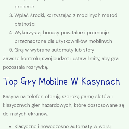
procesie
Wpłać środki, korzystając z mobilnych metod
płatności
Wykorzystaj bonusy powitalne i promocje
przeznaczone dla użytkowników mobilnych
Graj w wybrane automaty lub stoły
Zawsze kontroluj swój budżet i ustaw limity, aby gra
pozostała rozrywką.
Top Gry Mobilne W Kasynach
Kasyna na telefon oferują szeroką gamę slotów i
klasycznych gier hazardowych, które dostosowane są
do małych ekranów.
Klasyczne i nowoczesne automaty w wersji