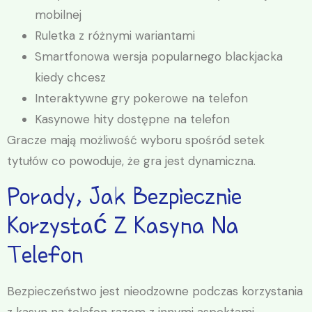
mobilnej
Ruletka z różnymi wariantami
Smartfonowa wersja popularnego blackjacka
kiedy chcesz
Interaktywne gry pokerowe na telefon
Kasynowe hity dostępne na telefon
Gracze mają możliwość wyboru spośród setek
tytułów co powoduje, że gra jest dynamiczna.
Porady, Jak Bezpiecznie
Korzystać Z Kasyna Na
Telefon
Bezpieczeństwo jest nieodzowne podczas korzystania
z kasyn na telefon razem z innymi aspektami