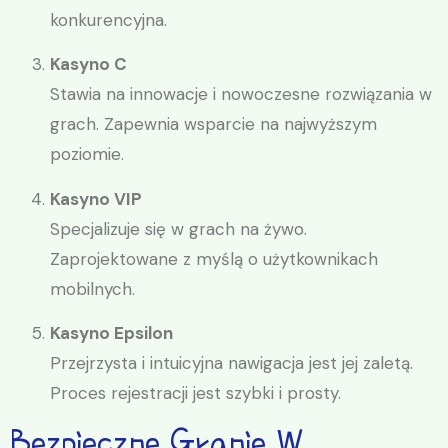
konkurencyjna.
Kasyno C
Stawia na innowacje i nowoczesne rozwiązania w
grach. Zapewnia wsparcie na najwyższym
poziomie.
Kasyno VIP
Specjalizuje się w grach na żywo.
Zaprojektowane z myślą o użytkownikach
mobilnych.
Kasyno Epsilon
Przejrzysta i intuicyjna nawigacja jest jej zaletą.
Proces rejestracji jest szybki i prosty.
Bezpieczne Granie W