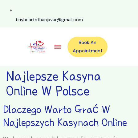
tinyheartsthanjavur@gmail.com
Book An
Our Specialities
Our Doctors
For Emergency 24×7 Contact
Training Program
Second Opinion Program By Tiny Hearts
Labs & Pharmacy
Contact Us
Appointment
Najlepsze Kasyna
Online W Polsce
Dlaczego Warto Grać W
Najlepszych Kasynach Online