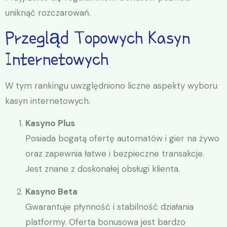
uniknąć rozczarowań.
Przegląd Topowych Kasyn
Internetowych
W tym rankingu uwzględniono liczne aspekty wyboru
kasyn internetowych.
Kasyno Plus
Posiada bogatą ofertę automatów i gier na żywo
oraz zapewnia łatwe i bezpieczne transakcje.
Jest znane z doskonałej obsługi klienta.
Kasyno Beta
Gwarantuje płynność i stabilność działania
platformy. Oferta bonusowa jest bardzo