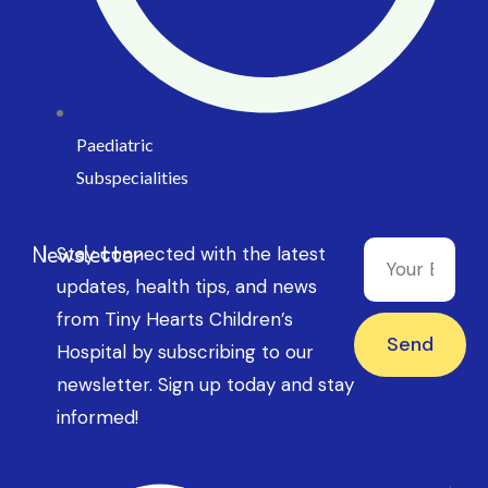
Paediatric
Subspecialities
Newsletter
Stay connected with the latest
updates, health tips, and news
from Tiny Hearts Children’s
Send
Hospital by subscribing to our
newsletter. Sign up today and stay
informed!