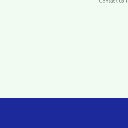
Contact us t