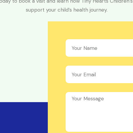
oday to book a visit and learn how Tiny Hearts Children’s
support your child’s health journey.