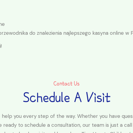
ne
przewodnika do znalezienia najlepszego kasyna online w P
!
Contact Us
Schedule A Visit
 help you every step of the way. Whether you have ques
e ready to schedule a consultation, our team is just a call