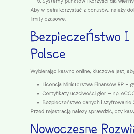
Systemy punktów i korzyści dla wiern
Aby w pełni korzystać z bonusów, należy do
limity czasowe.
Bezpieczeństwo I 
Polsce
Wybierając kasyno online, kluczowe jest, aby
Licencja Ministerstwa Finansów RP – g
Certyfikaty uczciwości gier – np. eC
Bezpieczeństwo danych i szyfrowanie 
Przed rejestracją należy sprawdzić, czy kas
Nowoczesne Rozwi