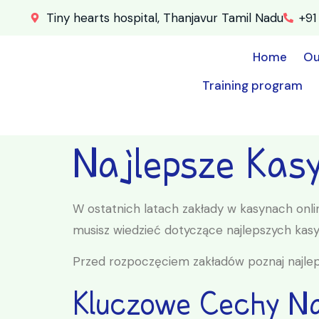
Tiny hearts hospital, Thanjavur Tamil Nadu
+91 
Home
Ou
Training program
Najlepsze Kasy
W ostatnich latach zakłady w kasynach onl
musisz wiedzieć dotyczące najlepszych kasy
Przed rozpoczęciem zakładów poznaj najlep
Kluczowe Cechy Na