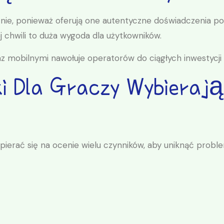
nie, ponieważ oferują one autentyczne doświadczenia p
chwili to duża wygoda dla użytkowników.
 mobilnymi nawołuje operatorów do ciągłych inwestycji 
i Dla Graczy Wybierają
pierać się na ocenie wielu czynników, aby uniknąć probl