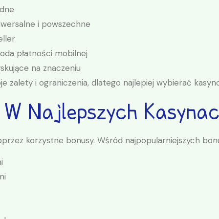
odne
niwersalne i powszechne
eller
oda płatności mobilnej
yskujące na znaczeniu
alety i ograniczenia, dlatego najlepiej wybierać kasyno,
 W Najlepszych Kasynac
poprzez korzystne bonusy. Wśród najpopularniejszych b
i
mi