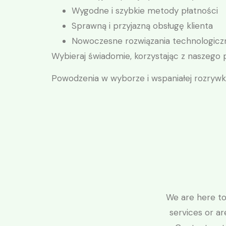
Wygodne i szybkie metody płatności
Sprawną i przyjazną obsługę klienta
Nowoczesne rozwiązania technologicz
Wybieraj świadomie, korzystając z naszego 
Powodzenia w wyborze i wspaniałej rozrywki
We are here to
services or ar