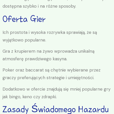
dostępna szybko i na różne sposoby.
Oferta Gier
Ich prostota i wysoka rozrywka sprawiają, że są
wyjątkowo popularne.
Gra z krupierem na żywo wprowadza unikalną
atmosferę prawdziwego kasyna.
Poker oraz baccarat są chętnie wybierane przez
graczy preferujących strategie i umiejętności.
Dodatkowo w ofercie znajdują się mniej popularne gry
jak bingo, keno czy zdrapki.
Zasady Świadomego Hazardu