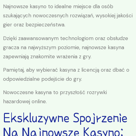
Najnowsze kasyno to idealne miejsce dla osób
szukających nowoczesnych rozwiązań, wysokiej jakości
gier oraz bezpieczeństwa.
Dzięki zaawansowanym technologiom oraz obsłudze
gracza na najwyższym poziomie, najnowsze kasyna
zapewniają znakomite wrażenia z gry.
Pamiętaj, aby wybierać kasyna z licencją oraz dbać o
odpowiedzialne podejście do gry.
Nowoczesne kasyna to przyszłość rozrywki
hazardowej online.
Ekskluzywne Spojrzenie
Na Najnowsze Kasyno: