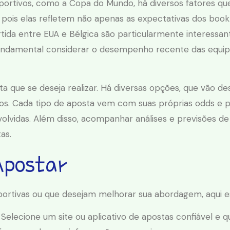
ortivos, como a Copa do Mundo, há diversos fatores qu
l, pois elas refletem não apenas as expectativas dos b
tida entre EUA e Bélgica são particularmente interessant
é fundamental considerar o desempenho recente das equipe
a que se deseja realizar. Há diversas opções, que vão 
. Cada tipo de aposta vem com suas próprias odds e pot
idas. Além disso, acompanhar análises e previsões de e
as.
Apostar
ortivas ou que desejam melhorar sua abordagem, aqui es
Selecione um site ou aplicativo de apostas confiável e 