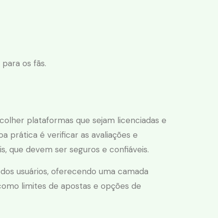
para os fãs.
colher plataformas que sejam licenciadas e
 prática é verificar as avaliações e
, que devem ser seguros e confiáveis.
s dos usuários, oferecendo uma camada
 como limites de apostas e opções de