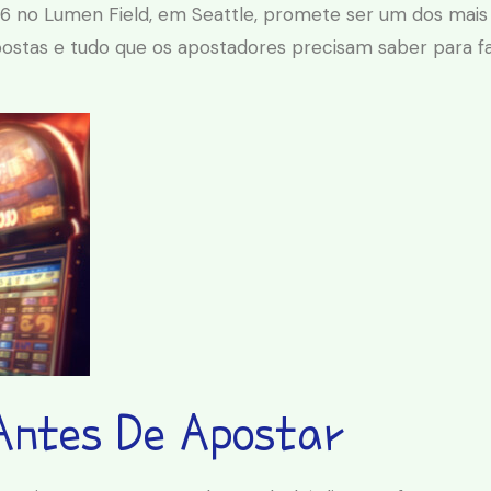
26 no Lumen Field, em Seattle, promete ser um dos mais 
postas e tudo que os apostadores precisam saber para f
Antes De Apostar