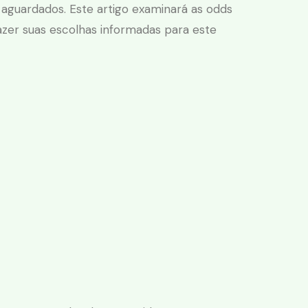
aguardados. Este artigo examinará as odds
azer suas escolhas informadas para este