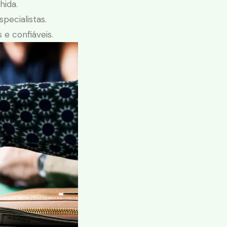
hida.
pecialistas.
e confiáveis.