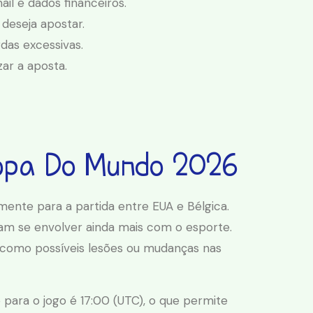
l e dados financeiros.
 deseja apostar.
das excessivas.
zar a aposta.
opa Do Mundo 2026
ente para a partida entre EUA e Bélgica.
am se envolver ainda mais com o esporte.
, como possíveis lesões ou mudanças nas
para o jogo é 17:00 (UTC), o que permite