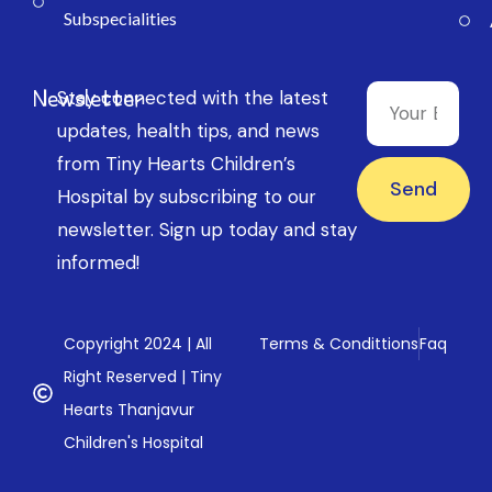
Subspecialities
Newsletter
Stay connected with the latest
updates, health tips, and news
from Tiny Hearts Children’s
Send
Hospital by subscribing to our
newsletter. Sign up today and stay
informed!
Copyright 2024 | All
Terms & Condittions
Faq
Right Reserved | Tiny
Hearts Thanjavur
Children's Hospital