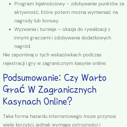
Program lojalnościowy – zdobywanie punktów za
aktywność, które potem można wymieniać na
nagrody lub bonusy.
Wyzwania i turnieje – okazja do rywalizacji z
innymi graczami i zdobywania dodatkowych
nagród.
Nie zapominaj o tych wskazówkach podczas
rejestracji i gry w zagranicznym kasynie online.
Podsumowanie: Czy Warto
Grać W Zagranicznych
Kasynach Online?
Taka forma hazardu internetowego może przynosi
wiele korzyści, jednak wymaga ostrożności i