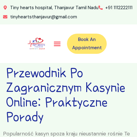
Tiny hearts hospital, Thanjavur Tamil Nadu
+91 1112222111
tinyheartsthanjavur@gmail.com
Book An
Our Specialities
Our Doctors
For Emergency 24×7 Contact
Training Program
Second Opinion Program By Tiny Hearts
Labs & Pharmacy
Contact Us
Appointment
Przewodnik Po
Zagranicznym Kasynie
Online: Praktyczne
Porady
Popularność kasyn spoza kraju nieustannie rośnie Te