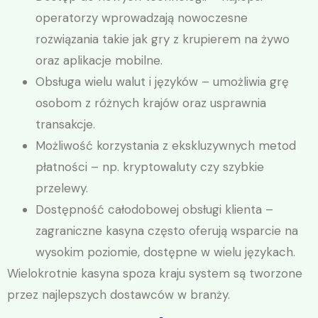
operatorzy wprowadzają nowoczesne
rozwiązania takie jak gry z krupierem na żywo
oraz aplikacje mobilne.
Obsługa wielu walut i języków – umożliwia grę
osobom z różnych krajów oraz usprawnia
transakcje.
Możliwość korzystania z ekskluzywnych metod
płatności – np. kryptowaluty czy szybkie
przelewy.
Dostępność całodobowej obsługi klienta –
zagraniczne kasyna często oferują wsparcie na
wysokim poziomie, dostępne w wielu językach.
Wielokrotnie kasyna spoza kraju system są tworzone
przez najlepszych dostawców w branży.