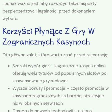
Jednak ważne jest, aby rozważyć także aspekty
bezpieczeństwa i legalności przed dokonaniem
wyboru.
Korzyści Płynące Z Gry W
Zagranicznych Kasynach
Oto główne zalet, które warto znać przed rejestracją:
Szeroki wybór gier – zagraniczne kasyna online
oferują wielu tytułów, od popularnych slotów po
zaawansowane gry stołowe.
Wyższe bonusy i promocje – często promocje w
kasynach zagranicznych są bardziej atrakcyjne
niż w lokalnych serwisach.
Dostęp do nowych technologii – najlepsi