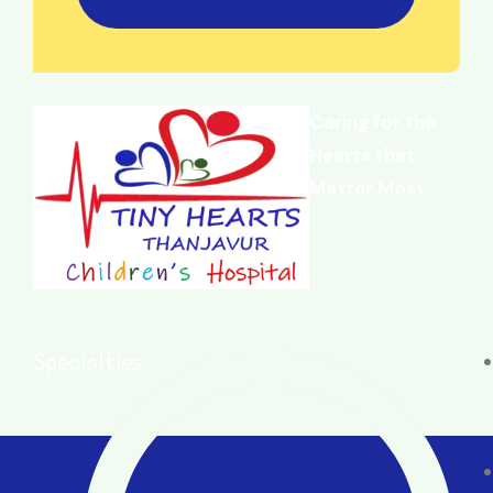
Caring for the
Hearts that
Matter Most
Specialties