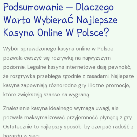
Podsumowanie – Dlaczego
Warto Wybierać Najlepsze
Kasyna Online W Polsce?
Wybór sprawdzonego kasyna online w Polsce
pozwala cieszyć się rozrywką na najwyższym
poziomie. Legalne kasyna internetowe dają pewność,
że rozgrywka przebiega zgodnie z zasadami. Najlepsze
kasyna zapewniają różnorodne gry i liczne promocje,
które zwiększają szanse na wygraną.
Znalezienie kasyna idealnego wymaga uwagi, ale
pozwala maksymalizować przyjemność płynącą z gry.
Ostatecznie to najlepszy sposób, by czerpać radość z
hazardu w sieci.