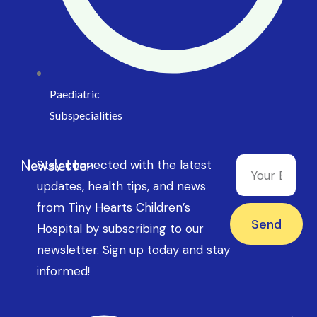
Paediatric
Subspecialities
Newsletter
Stay connected with the latest
updates, health tips, and news
from Tiny Hearts Children’s
Send
Hospital by subscribing to our
newsletter. Sign up today and stay
informed!