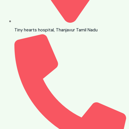
Tiny hearts hospital, Thanjavur Tamil Nadu