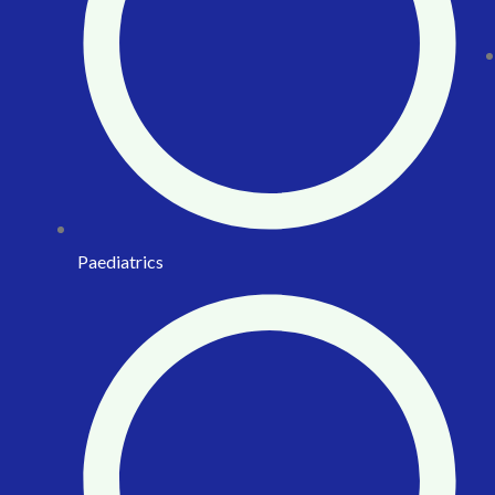
Paediatrics