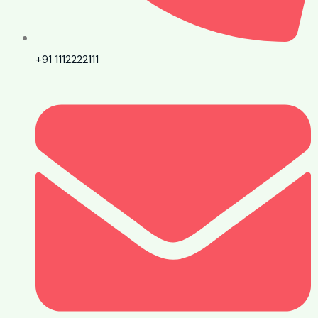
+91 1112222111