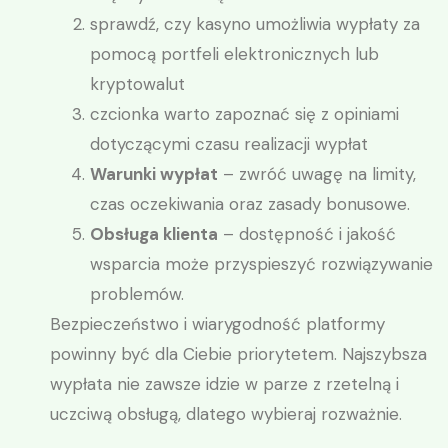
sprawdź, czy kasyno umożliwia wypłaty za
pomocą portfeli elektronicznych lub
kryptowalut
czcionka warto zapoznać się z opiniami
dotyczącymi czasu realizacji wypłat
Warunki wypłat
– zwróć uwagę na limity,
czas oczekiwania oraz zasady bonusowe.
Obsługa klienta
– dostępność i jakość
wsparcia może przyspieszyć rozwiązywanie
problemów.
Bezpieczeństwo i wiarygodność platformy
powinny być dla Ciebie priorytetem. Najszybsza
wypłata nie zawsze idzie w parze z rzetelną i
uczciwą obsługą, dlatego wybieraj rozważnie.