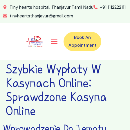
Tiny hearts hospital, Thanjavur Tamil Nadu
+91 1112222111
tinyheartsthanjavur@gmail.com
Book An
Our Specialities
Our Doctors
For Emergency 24×7 Contact
Training Program
Second Opinion Program By Tiny Hearts
Labs & Pharmacy
Contact Us
Appointment
Szybkie Wypłaty W
Kasynach Online:
Sprawdzone Kasyna
Online
Wprowadzenie Do Tematu