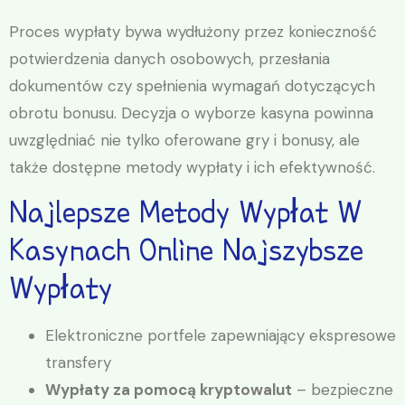
Proces wypłaty bywa wydłużony przez konieczność
potwierdzenia danych osobowych, przesłania
dokumentów czy spełnienia wymagań dotyczących
obrotu bonusu. Decyzja o wyborze kasyna powinna
uwzględniać nie tylko oferowane gry i bonusy, ale
także dostępne metody wypłaty i ich efektywność.
Najlepsze Metody Wypłat W
Kasynach Online Najszybsze
Wypłaty
Elektroniczne portfele zapewniający ekspresowe
transfery
Wypłaty za pomocą kryptowalut
– bezpieczne