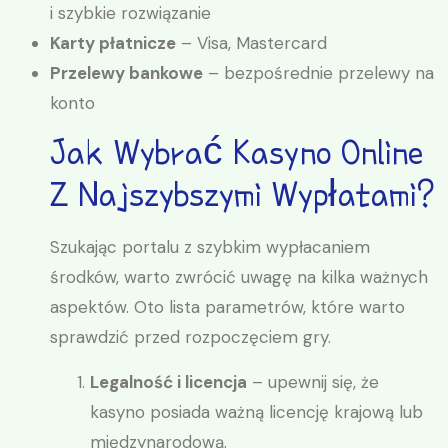
i szybkie rozwiązanie
Karty płatnicze
– Visa, Mastercard
Przelewy bankowe
– bezpośrednie przelewy na
konto
Jak Wybrać Kasyno Online
Z Najszybszymi Wypłatami?
Szukając portalu z szybkim wypłacaniem
środków, warto zwrócić uwagę na kilka ważnych
aspektów. Oto lista parametrów, które warto
sprawdzić przed rozpoczęciem gry.
Legalność i licencja
– upewnij się, że
kasyno posiada ważną licencję krajową lub
międzynarodową.