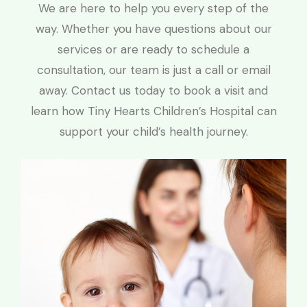
We are here to help you every step of the
way. Whether you have questions about our
services or are ready to schedule a
consultation, our team is just a call or email
away. Contact us today to book a visit and
learn how Tiny Hearts Children’s Hospital can
support your child’s health journey.