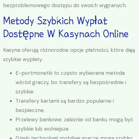
bezproblemowego dostępu do swoich wygranych.
Metody Szybkich Wypłat
Dostępne W Kasynach Online
Kasyna oferują różnorodne opcje płatności, które dają
szybkie wypłaty.
E-portmonetki to często wybierana metoda
wśród graczy, bo transfery są bezpośrednie i
szybkie.
Transfery kartami są bardzo popularne i
bezpieczne.
Przelewy bankowe: zależnie od banku mogą być
szybkie lub wolniejsze.
Dzięki technologii mobilnej gracze mogą szybko