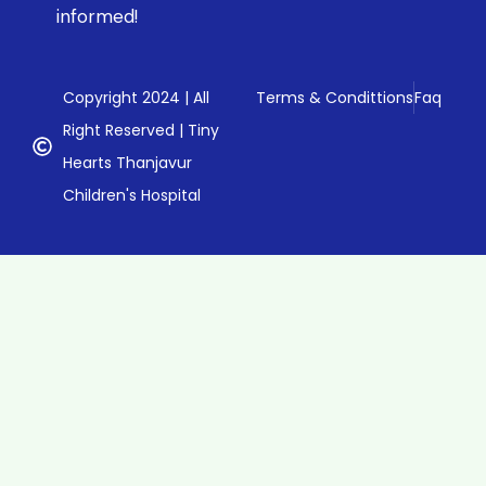
informed!
Copyright 2024 | All
Terms & Condittions
Faq
Right Reserved | Tiny
Hearts Thanjavur
Children's Hospital