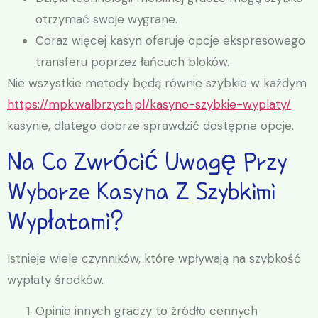
otrzymać swoje wygrane.
Coraz więcej kasyn oferuje opcje ekspresowego
transferu poprzez łańcuch bloków.
Nie wszystkie metody będą równie szybkie w każdym
https://mpk.walbrzych.pl/kasyno-szybkie-wyplaty/
kasynie, dlatego dobrze sprawdzić dostępne opcje.
Na Co Zwrócić Uwagę Przy
Wyborze Kasyna Z Szybkimi
Wypłatami?
Istnieje wiele czynników, które wpływają na szybkość
wypłaty środków.
Opinie innych graczy to źródło cennych