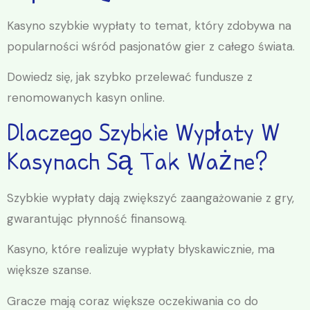
Kasyno szybkie wypłaty to temat, który zdobywa na
popularności wśród pasjonatów gier z całego świata.
Dowiedz się, jak szybko przelewać fundusze z
renomowanych kasyn online.
Dlaczego Szybkie Wypłaty W
Kasynach Są Tak Ważne?
Szybkie wypłaty dają zwiększyć zaangażowanie z gry,
gwarantując płynność finansową.
Kasyno, które realizuje wypłaty błyskawicznie, ma
większe szanse.
Gracze mają coraz większe oczekiwania co do