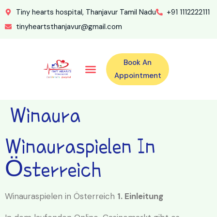
Tiny hearts hospital, Thanjavur Tamil Nadu
+91 1112222111
tinyheartsthanjavur@gmail.com
Book An
Our Specialities
Our Doctors
For Emergency 24×7 Contact
Training Program
Second Opinion Program By Tiny Hearts
Labs & Pharmacy
Contact Us
Appointment
Winaura
Winauraspielen In
Österreich
Winauraspielen in Österreich
1. Einleitung