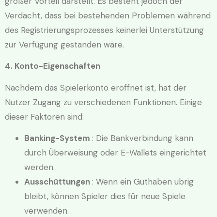
großer Vorteil darstellt. Es besteht jedoch der
Verdacht, dass bei bestehenden Problemen während
des Registrierungsprozesses keinerlei Unterstützung
zur Verfügung gestanden wäre.
4. Konto-Eigenschaften
Nachdem das Spielerkonto eröffnet ist, hat der
Nutzer Zugang zu verschiedenen Funktionen. Einige
dieser Faktoren sind:
Banking-System
: Die Bankverbindung kann
durch Überweisung oder E-Wallets eingerichtet
werden.
Ausschüttungen
: Wenn ein Guthaben übrig
bleibt, können Spieler dies für neue Spiele
verwenden.