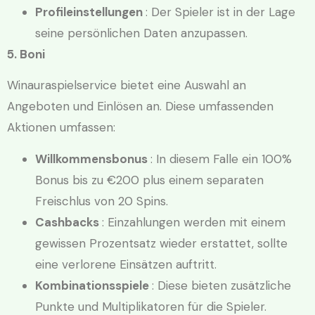
Profileinstellungen
: Der Spieler ist in der Lage
seine persönlichen Daten anzupassen.
5. Boni
Winauraspielservice bietet eine Auswahl an
Angeboten und Einlösen an. Diese umfassenden
Aktionen umfassen:
Willkommensbonus
: In diesem Falle ein 100%
Bonus bis zu €200 plus einem separaten
Freischlus von 20 Spins.
Cashbacks
: Einzahlungen werden mit einem
gewissen Prozentsatz wieder erstattet, sollte
eine verlorene Einsätzen auftritt.
Kombinationsspiele
: Diese bieten zusätzliche
Punkte und Multiplikatoren für die Spieler.