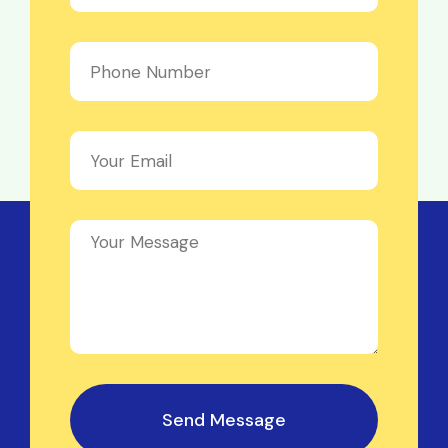
Send Message