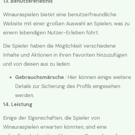
13. Benutzererlebnis
Winauraspielen bietet eine benutzerfreundliche
Website mit einer großen Auswahl an Spielen, was zu
einem lebendigen Nutzer-Erleben führt.
Die Spieler haben die Möglichkeit verschiedene
Inhalte und Aktionen in ihren Favoriten hinzuzufügen
und von diesen aus zu laden:
Gebrauchsmärsche
: Hier können einige weitere
Details zur Sicherung des Profils eingesehen
werden.
14. Leistung
Einige der Eigenschaften, die Spieler von
Winauraspielen erwarten könnten, sind eine