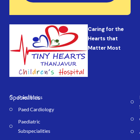
Caring for the
Hearts that
Matter Most
Specialties
Paediatrics
Paed Cardiology
Paediatric
Subspecialities