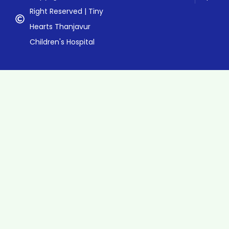
Right Reserved | Tiny
Hearts Thanjavur
Children's Hospital