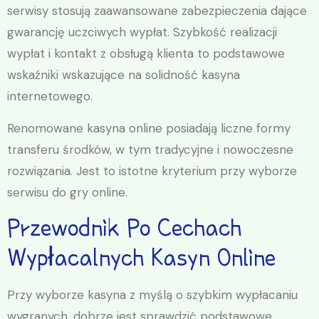
serwisy stosują zaawansowane zabezpieczenia dające
gwarancję uczciwych wypłat. Szybkość realizacji
wypłat i kontakt z obsługą klienta to podstawowe
wskaźniki wskazujące na solidność kasyna
internetowego.
Renomowane kasyna online posiadają liczne formy
transferu środków, w tym tradycyjne i nowoczesne
rozwiązania. Jest to istotne kryterium przy wyborze
serwisu do gry online.
Przewodnik Po Cechach
Wypłacalnych Kasyn Online
Przy wyborze kasyna z myślą o szybkim wypłacaniu
wygranych, dobrze jest sprawdzić podstawowe