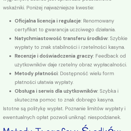
wskaźniki. Poniżej najważniejsze kwestie:
Oficjalna licencja i regulacje
: Renomowany
certyfikat to gwarancja uczciwego działania.
Natychmiastowość transferu środków
: Szybkie
wypłaty to znak stabilności i rzetelności kasyna.
Recenzje i doświadczenia graczy
: Feedback od
użytkowników daje rzetelny obraz wypłacalności.
Metody płatności
: Dostępność wielu form
płatności ułatwia wypłaty.
Obsługa i serwis dla użytkowników
: Szybka i
skuteczna pomoc to znak dobrego kasyna.
Istotne są politykę wypłat. Poznanie limitów wypłaty i
ewentualnych opłat pozwoli uniknąć niespodzianek.