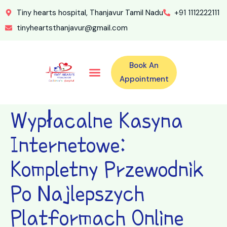
Tiny hearts hospital, Thanjavur Tamil Nadu
+91 1112222111
tinyheartsthanjavur@gmail.com
Book An
Our Specialities
Our Doctors
For Emergency 24×7 Contact
Training Program
Second Opinion Program By Tiny Hearts
Labs & Pharmacy
Contact Us
Appointment
Wypłacalne Kasyna
Internetowe:
Kompletny Przewodnik
Po Najlepszych
Platformach Online