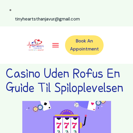
tinyheartsthanjavur@gmail.com
Book An
Our Specialities
Our Doctors
For Emergency 24×7 Contact
Training Program
Second Opinion Program By Tiny Hearts
Labs & Pharmacy
Contact Us
Appointment
Casino Uden Rofus En
Guide Til Spiloplevelsen