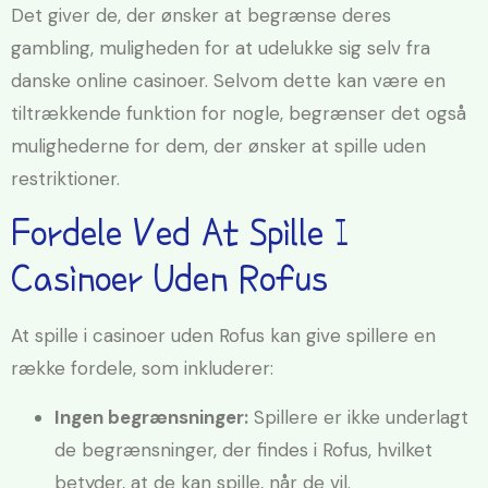
Det giver de, der ønsker at begrænse deres
gambling, muligheden for at udelukke sig selv fra
danske online casinoer. Selvom dette kan være en
tiltrækkende funktion for nogle, begrænser det også
mulighederne for dem, der ønsker at spille uden
restriktioner.
Fordele Ved At Spille I
Casinoer Uden Rofus
At spille i casinoer uden Rofus kan give spillere en
række fordele, som inkluderer:
Ingen begrænsninger:
Spillere er ikke underlagt
de begrænsninger, der findes i Rofus, hvilket
betyder, at de kan spille, når de vil.