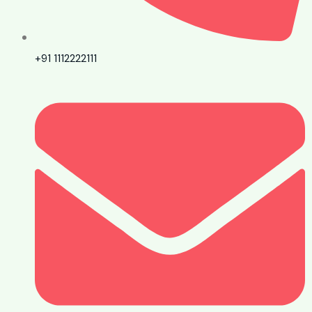
+91 1112222111