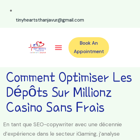
tinyheartsthanjavur@gmail.com
Book An
Our Specialities
Our Doctors
For Emergency 24×7 Contact
Training Program
Second Opinion Program By Tiny Hearts
Labs & Pharmacy
Contact Us
Appointment
Comment Optimiser Les
Dépôts Sur Millionz
Casino Sans Frais
En tant que SEO-copywriter avec une décennie
d’expérience dans le secteur iGaming, j’analyse