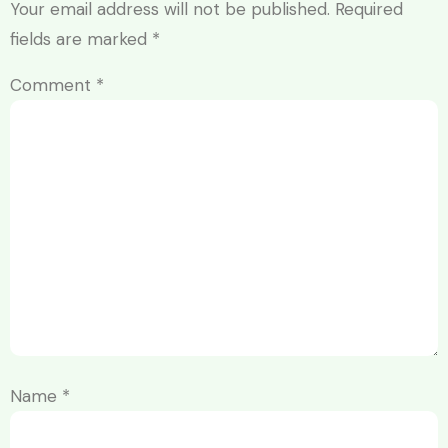
Your email address will not be published.
Required
fields are marked
*
Comment
*
Name
*