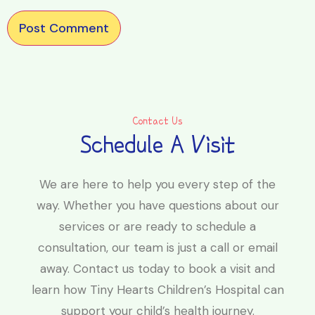
Contact Us
Schedule A Visit
We are here to help you every step of the
way. Whether you have questions about our
services or are ready to schedule a
consultation, our team is just a call or email
away. Contact us today to book a visit and
learn how Tiny Hearts Children’s Hospital can
support your child’s health journey.