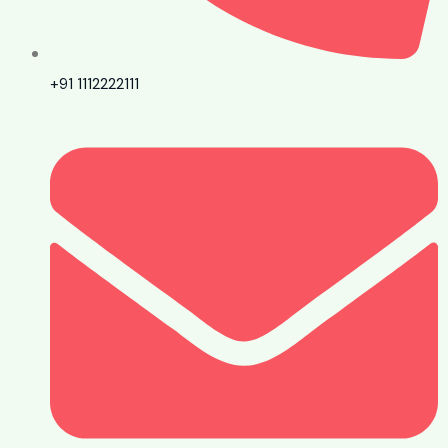
+91 1112222111