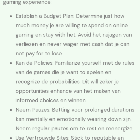
gaming experience:
Establish a Budget Plan: Determine just how
much money je are willing te spend on online
gaming en stay with het. Avoid het najagen van
verliezen en never wager met cash dat je can
not pay for te lose.
Ken de Policies: Familiarize yourself met de rules
van de games die je want to spelen en
recognize de probabilities. Dit will zeker je
opportunities enhance van het maken van
informed choices en winnen.
Neem Pauzes: Betting voor prolonged durations
kan mentally en emotionally wearing down zijn.
Neem regular pauzes om te rest en reenergize.
Use Vertrouwde Sites: Stick to reputable en