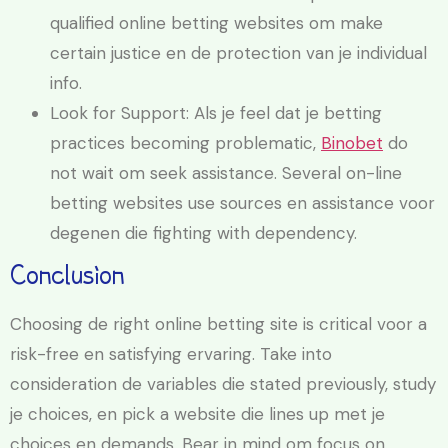
qualified online betting websites om make
certain justice en de protection van je individual
info.
Look for Support: Als je feel dat je betting
practices becoming problematic,
Binobet
do
not wait om seek assistance. Several on-line
betting websites use sources en assistance voor
degenen die fighting with dependency.
Conclusion
Choosing de right online betting site is critical voor a
risk-free en satisfying ervaring. Take into
consideration de variables die stated previously, study
je choices, en pick a website die lines up met je
choices en demands. Bear in mind om focus on