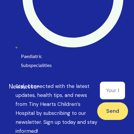
Paediatric
Subspecialities
Newsletter
Stay connected with the latest
updates, health tips, and news
from Tiny Hearts Children’s
Send
Hospital by subscribing to our
newsletter. Sign up today and stay
informed!