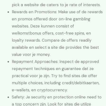
pick a website die caters to je rate of interests.
Rewards en Promotions: Make use of de rewards
en promos offered door on-line gambling
websites. Deze kunnen consist of
welkomstbonus offers, cost-free spins, en
loyalty rewards. Compare de offers readily
available en select a site die provides the best
value voor je money.
Repayment Approaches: Inspect de approved
repayment techniques en guarantee dat ze
practical voor je zijn. Try to find sites die offer
multiple choices, including credit/debitkaarten,
e-wallets, en cryptocurrency.
Safety: Je security en protection online need to
a top concern zijn. Look for sites die utilize