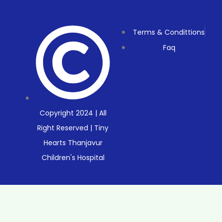
Terms & Condittions
Faq
Copyright 2024 | All
Right Reserved | Tiny
Hearts Thanjavur
Children's Hospital