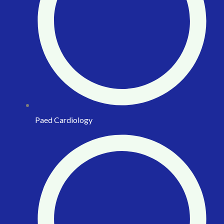
Paed Cardiology