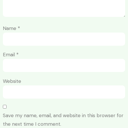
Name
*
Email
*
Website
Save my name, email, and website in this browser for
the next time I comment.