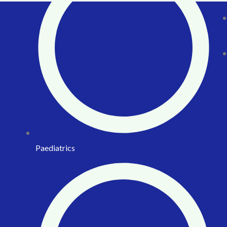
Paediatrics