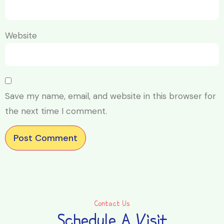
Website
Save my name, email, and website in this browser for
the next time I comment.
Contact Us
Schedule A Visit