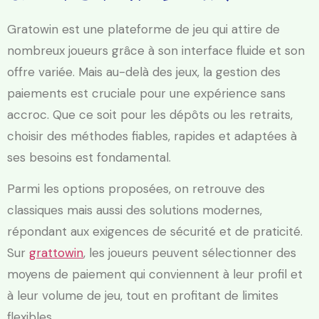
Gratowin est une plateforme de jeu qui attire de
nombreux joueurs grâce à son interface fluide et son
offre variée. Mais au-delà des jeux, la gestion des
paiements est cruciale pour une expérience sans
accroc. Que ce soit pour les dépôts ou les retraits,
choisir des méthodes fiables, rapides et adaptées à
ses besoins est fondamental.
Parmi les options proposées, on retrouve des
classiques mais aussi des solutions modernes,
répondant aux exigences de sécurité et de praticité.
Sur
grattowin
, les joueurs peuvent sélectionner des
moyens de paiement qui conviennent à leur profil et
à leur volume de jeu, tout en profitant de limites
flexibles.