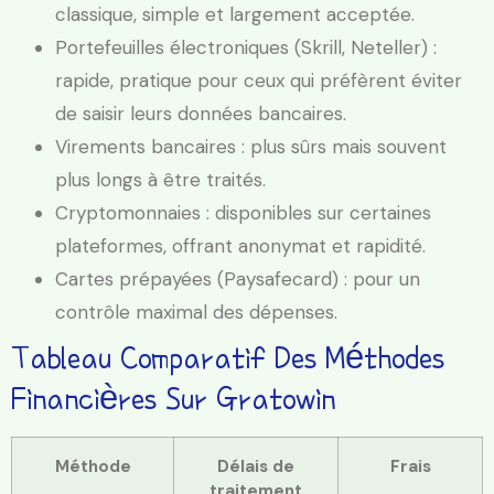
classique, simple et largement acceptée.
Portefeuilles électroniques (Skrill, Neteller) :
rapide, pratique pour ceux qui préfèrent éviter
de saisir leurs données bancaires.
Virements bancaires : plus sûrs mais souvent
plus longs à être traités.
Cryptomonnaies : disponibles sur certaines
plateformes, offrant anonymat et rapidité.
Cartes prépayées (Paysafecard) : pour un
contrôle maximal des dépenses.
Tableau Comparatif Des Méthodes
Financières Sur Gratowin
Méthode
Délais de
Frais
traitement