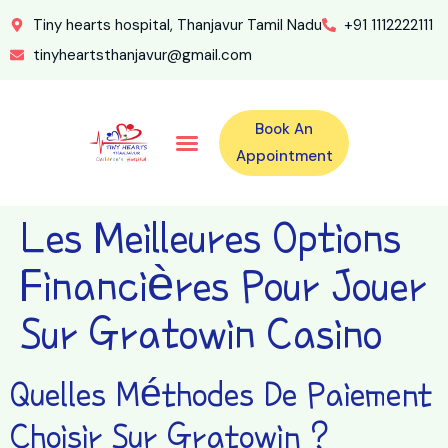
Tiny hearts hospital, Thanjavur Tamil Nadu
+91 1112222111
tinyheartsthanjavur@gmail.com
Book An
Our Specialities
Our Doctors
For Emergency 24×7 Contact
Training Program
Second Opinion Program By Tiny Hearts
Labs & Pharmacy
Contact Us
Appointment
Les Meilleures Options
Financières Pour Jouer
Sur Gratowin Casino
Quelles Méthodes De Paiement
Choisir Sur Gratowin ?