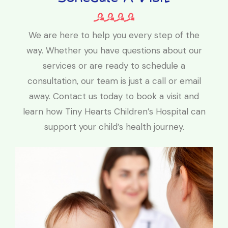
We are here to help you every step of the
way. Whether you have questions about our
services or are ready to schedule a
consultation, our team is just a call or email
away. Contact us today to book a visit and
learn how Tiny Hearts Children’s Hospital can
support your child’s health journey.