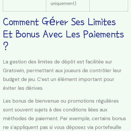
uniquement)
Comment Gérer Ses Limites
Et Bonus Avec Les Paiements
?
La gestion des limites de dépôt est facilitée sur
Gratowin, permettant aux joueurs de contrôler leur
budget de jeu. C’est un élément important pour
éviter les dérives.
Les bonus de bienvenue ou promotions régulières
sont souvent sujets à des conditions liées aux
méthodes de paiement. Par exemple, certains bonus
ne s’appliquent pas si vous déposez via portefeuille