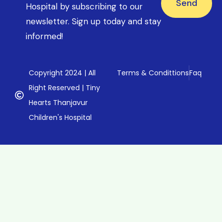
Send
Hospital by subscribing to our
newsletter. Sign up today and stay
informed!
Copyright 2024 | All
Terms & Condittions
Faq
Right Reserved | Tiny
Hearts Thanjavur
Children's Hospital