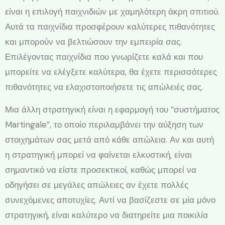
είναι η επιλογή παιχνιδιών με χαμηλότερη άκρη σπιτιού.
Αυτά τα παιχνίδια προσφέρουν καλύτερες πιθανότητες
και μπορούν να βελτιώσουν την εμπειρία σας.
Επιλέγοντας παιχνίδια που γνωρίζετε καλά και που
μπορείτε να ελέγξετε καλύτερα, θα έχετε περισσότερες
πιθανότητες να ελαχιστοποιήσετε τις απώλειές σας.
Μια άλλη στρατηγική είναι η εφαρμογή του “συστήματος
Martingale”, το οποίο περιλαμβάνει την αύξηση των
στοιχημάτων σας μετά από κάθε απώλεια. Αν και αυτή
η στρατηγική μπορεί να φαίνεται ελκυστική, είναι
σημαντικό να είστε προσεκτικοί, καθώς μπορεί να
οδηγήσει σε μεγάλες απώλειες αν έχετε πολλές
συνεχόμενες αποτυχίες. Αντί να βασίζεστε σε μία μόνο
στρατηγική, είναι καλύτερο να διατηρείτε μια ποικιλία