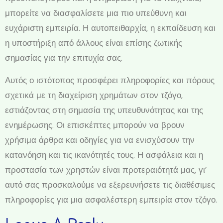
μπορείτε να διασφαλίσετε μια πιο υπεύθυνη και
ευχάριστη εμπειρία. Η αυτοπειθαρχία, η εκπαίδευση και
η υποστήριξη από άλλους είναι επίσης ζωτικής
σημασίας για την επιτυχία σας.
Αυτός ο ιστότοπος προσφέρει πληροφορίες και πόρους
σχετικά με τη διαχείριση χρημάτων στον τζόγο,
εστιάζοντας στη σημασία της υπευθυνότητας και της
ενημέρωσης. Οι επισκέπτες μπορούν να βρουν
χρήσιμα άρθρα και οδηγίες για να ενισχύσουν την
κατανόηση και τις ικανότητές τους. Η ασφάλεια και η
προστασία των χρηστών είναι προτεραιότητά μας, γι’
αυτό σας προσκαλούμε να εξερευνήσετε τις διαθέσιμες
πληροφορίες για μια ασφαλέστερη εμπειρία στον τζόγο.