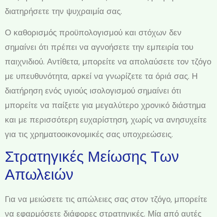
διατηρήσετε την ψυχραιμία σας.
Ο καθορισμός προϋπολογισμού και στόχων δεν
σημαίνει ότι πρέπει να αγνοήσετε την εμπειρία του
παιχνιδιού. Αντίθετα, μπορείτε να απολαύσετε τον τζόγο
με υπευθυνότητα, αρκεί να γνωρίζετε τα όριά σας. Η
διατήρηση ενός υγιούς ισολογισμού σημαίνει ότι
μπορείτε να παίξετε για μεγαλύτερο χρονικό διάστημα
και με περισσότερη ευχαρίστηση, χωρίς να ανησυχείτε
για τις χρηματοοικονομικές σας υποχρεώσεις.
Στρατηγικές Μείωσης Των
Απωλειών
Για να μειώσετε τις απώλειες σας στον τζόγο, μπορείτε
να εφαρμόσετε διάφορες στρατηγικές. Μία από αυτές