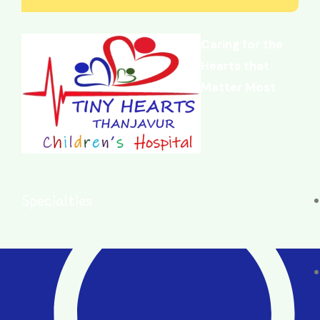
Caring for the
Hearts that
Matter Most
Specialties