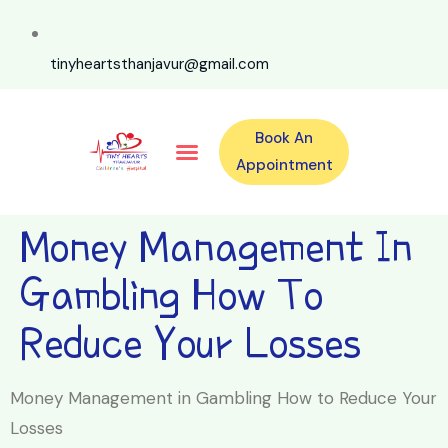
tinyheartsthanjavur@gmail.com
Book An
Our Specialities
Our Doctors
For Emergency 24×7 Contact
Training Program
Second Opinion Program By Tiny Hearts
Labs & Pharmacy
Contact Us
Appointment
Money Management In
Gambling How To
Reduce Your Losses
Money Management in Gambling How to Reduce Your
Losses