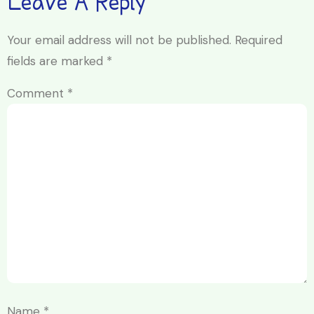
Leave A Reply
Your email address will not be published.
Required
fields are marked
*
Comment
*
Name
*