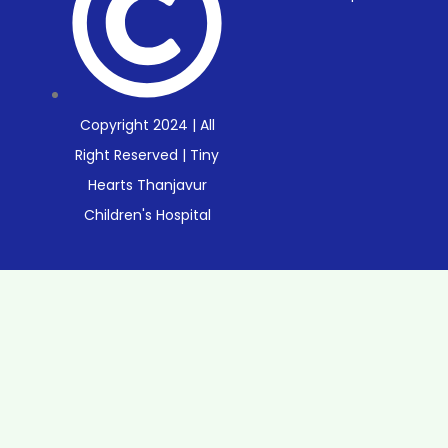
Copyright 2024 | All
Right Reserved | Tiny
Hearts Thanjavur
Children's Hospital