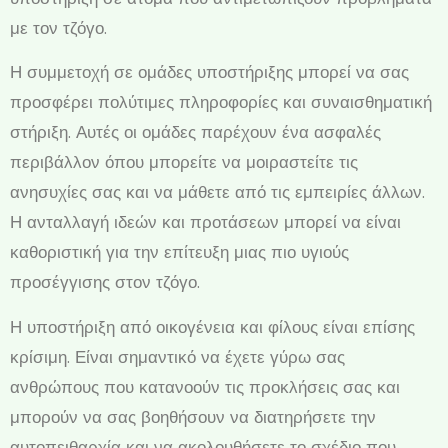
με τον τζόγο.
Η συμμετοχή σε ομάδες υποστήριξης μπορεί να σας
προσφέρει πολύτιμες πληροφορίες και συναισθηματική
στήριξη. Αυτές οι ομάδες παρέχουν ένα ασφαλές
περιβάλλον όπου μπορείτε να μοιραστείτε τις
ανησυχίες σας και να μάθετε από τις εμπειρίες άλλων.
Η ανταλλαγή ιδεών και προτάσεων μπορεί να είναι
καθοριστική για την επίτευξη μιας πιο υγιούς
προσέγγισης στον τζόγο.
Η υποστήριξη από οικογένεια και φίλους είναι επίσης
κρίσιμη. Είναι σημαντικό να έχετε γύρω σας
ανθρώπους που κατανοούν τις προκλήσεις σας και
μπορούν να σας βοηθήσουν να διατηρήσετε την
αυτοπειθαρχία και να ακολουθήσετε το σχέδιο που