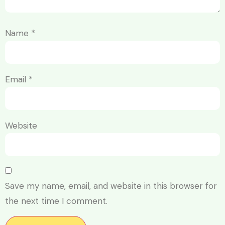
Name
*
Email
*
Website
Save my name, email, and website in this browser for
the next time I comment.