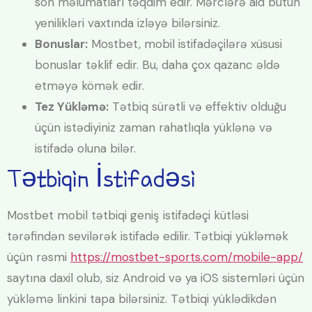
son məlumatları təqdim edir. Mərclərə aid bütün
yenilikləri vaxtında izləyə bilərsiniz.
Bonuslar:
Mostbet, mobil istifadəçilərə xüsusi
bonuslar təklif edir. Bu, daha çox qazanc əldə
etməyə kömək edir.
Tez Yükləmə:
Tətbiq sürətli və effektiv olduğu
üçün istədiyiniz zaman rahatlıqla yüklənə və
istifadə oluna bilər.
Tətbiqin İstifadəsi
Mostbet mobil tətbiqi geniş istifadəçi kütləsi
tərəfindən sevilərək istifadə edilir. Tətbiqi yükləmək
üçün rəsmi
https://mostbet-sports.com/mobile-app/
saytına daxil olub, siz Android və ya iOS sistemləri üçün
yükləmə linkini tapa bilərsiniz. Tətbiqi yüklədikdən