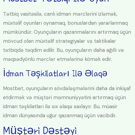
Tətbiq vasitəsilə, canlı idman mərclərini izləmək,
müxtəlif oyunları oynamaq, bonuslardan yararlanmaq
mümkündür. Oyunçuların qazanmalarını artırmaq üçün
mövcud olan müxtəlif strategiyalar və taktikalar
tətbiqdə təqdim edilir. Bu, oyunçuların daha ağıllı və
məqsədyönlü mərclər etmələrinə kömək edir.
İdman Təşkilatları Ilə Əlaqə
Mostbet, oyunçuların sövdələşmələrini daha da inkişaf
etdirmək və müştəri məmnuniyyətini artırmaq üçün
idman təşkilatları ilə sıx əlaqə saxlayır. Bu, müasir
idman dünyasında uğur qazanmaq üçün vacibdir.
Müştəri Dəstəyi