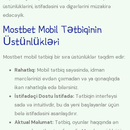
üstünlüklərini, istifadəsini və digərlərini müzakirə
edəcəyik.
Mostbet Mobil Tətbiqinin
Üstünlükləri
Mostbet mobil tətbiqi bir sıra üstünlüklər təqdim edir:
Rahatlıq:
Mobil tətbiq sayəsində, idman
mərclərinizi evdən çıxmadan və ya qonaqlıqda
ikən rahatlıqla edə bilərsiniz.
İstifadəçi Dostu İstifadə:
Tətbiqin interfeysi
sadə və intuitivdir, bu da yeni başlayanlar üçün
belə istifadəsini asanlaşdırır.
Aktual Məlumat:
Tətbiq, oyunlar haqqında ən