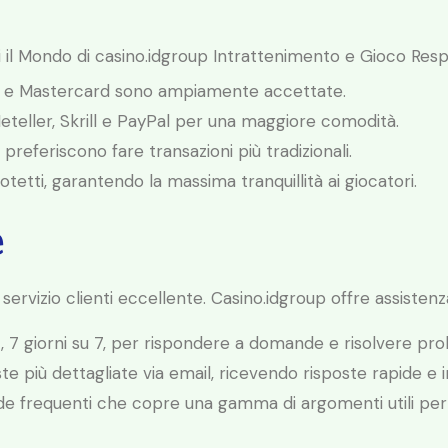
a e Mastercard sono ampiamente accettate.
teller, Skrill e PayPal per una maggiore comodità.
referiscono fare transazioni più tradizionali.
tetti, garantendo la massima tranquillità ai giocatori.
e
vizio clienti eccellente. Casino.idgroup offre assistenza 
, 7 giorni su 7, per rispondere a domande e risolvere pro
ste più dettagliate via email, ricevendo risposte rapide e 
e frequenti che copre una gamma di argomenti utili per n