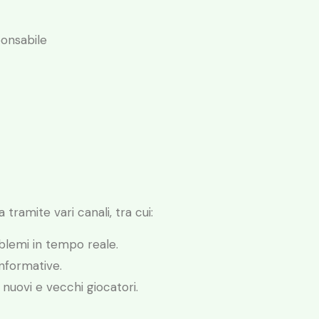
tramite vari canali, tra cui:
blemi in tempo reale.
informative.
uovi e vecchi giocatori.