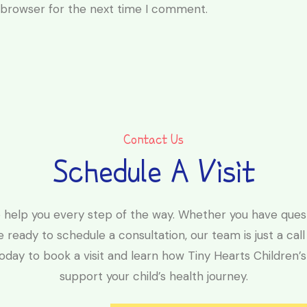
 browser for the next time I comment.
Contact Us
Schedule A Visit
 help you every step of the way. Whether you have ques
e ready to schedule a consultation, our team is just a call
oday to book a visit and learn how Tiny Hearts Children’s
support your child’s health journey.