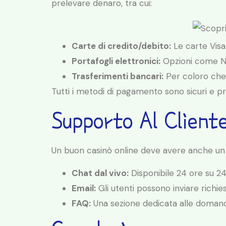
prelevare denaro, tra cui:
Carte di credito/debito:
Le carte Vis
Portafogli elettronici:
Opzioni come Ne
Trasferimenti bancari:
Per coloro che p
Tutti i metodi di pagamento sono sicuri e pro
Supporto Al Client
Un buon casinò online deve avere anche un ser
Chat dal vivo:
Disponibile 24 ore su 24
Email:
Gli utenti possono inviare richie
FAQ:
Una sezione dedicata alle domand