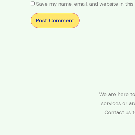
Save my name, email, and website in this
We are here to
services or ar
Contact us t