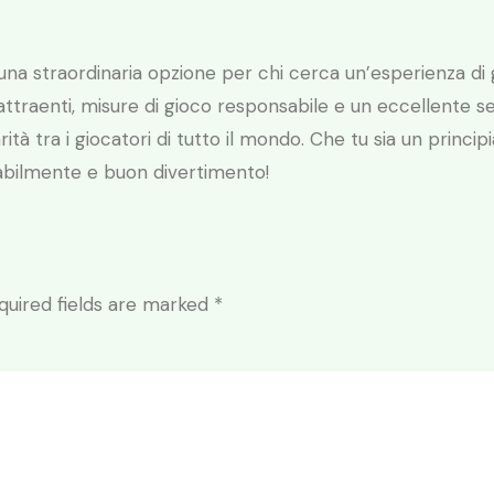
una straordinaria opzione per chi cerca un’esperienza di 
ttraenti, misure di gioco responsabile e un eccellente ser
tà tra i giocatori di tutto il mondo. Che tu sia un princi
sabilmente e buon divertimento!
quired fields are marked
*