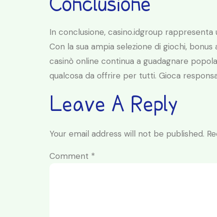
Conclusione
In conclusione, casino.idgroup rappresenta 
Con la sua ampia selezione di giochi, bonus a
casinò online continua a guadagnare popolari
qualcosa da offrire per tutti. Gioca respon
Leave A Reply
Your email address will not be published.
Re
Comment
*