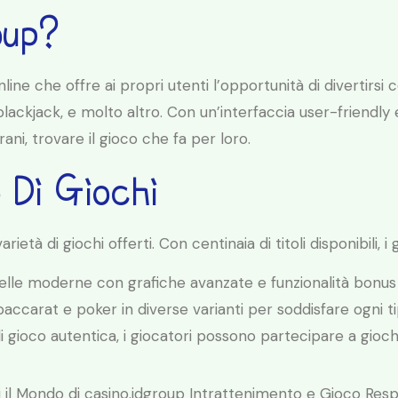
oup?
ine che offre ai propri utenti l’opportunità di divertirsi 
ackjack, e molto altro. Con un’interfaccia user-friendly e
rani, trovare il gioco che fa per loro.
 Di Giochi
rietà di giochi offerti. Con centinaia di titoli disponibili, 
elle moderne con grafiche avanzate e funzionalità bonus 
baccarat e poker in diverse varianti per soddisfare ogni ti
 gioco autentica, i giocatori possono partecipare a gioch