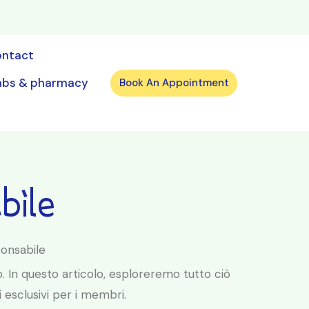
ontact
abs & pharmacy
Book An Appointment
bile
o. In questo articolo, esploreremo tutto ciò
 esclusivi per i membri.