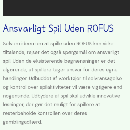
Ansvarligt Spil Uden ROFUS
Selvom ideen om at spille uden ROFUS kan virke
tiltalende, rejser det også spørgsmål om ansvarligt
spil. Uden de eksisterende begrænsninger er det
afgørende, at spillere tager ansvar for deres egne
handlinger. Udbuddet af værktøjer til selvransagelse
og kontrol over spilaktiviteter vil være vigtigere end
nogensinde. Udbydere af spil skal udvikle innovative
løsninger, der gør det muligt for spillere at
resterbeholde kontrollen over deres
gamblingadfærd.