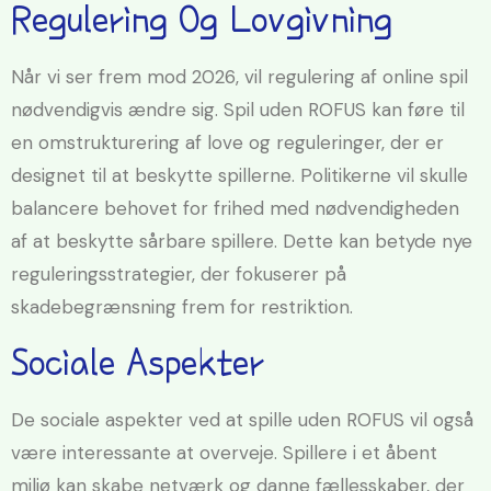
Regulering Og Lovgivning
Når vi ser frem mod 2026, vil regulering af online spil
nødvendigvis ændre sig. Spil uden ROFUS kan føre til
en omstrukturering af love og reguleringer, der er
designet til at beskytte spillerne. Politikerne vil skulle
balancere behovet for frihed med nødvendigheden
af at beskytte sårbare spillere. Dette kan betyde nye
reguleringsstrategier, der fokuserer på
skadebegrænsning frem for restriktion.
Sociale Aspekter
De sociale aspekter ved at spille uden ROFUS vil også
være interessante at overveje. Spillere i et åbent
miljø kan skabe netværk og danne fællesskaber, der