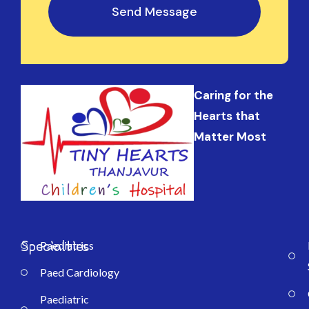
Send Message
Caring for the
Hearts that
Matter Most
Specialties
Paediatrics
Paed Cardiology
Paediatric