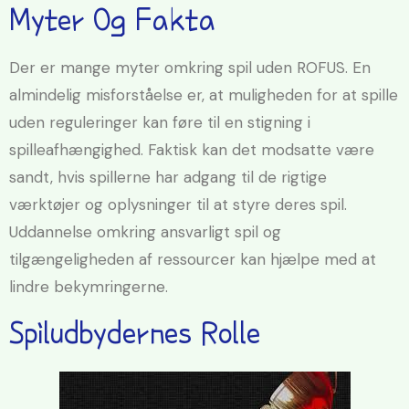
Myter Og Fakta
Der er mange myter omkring spil uden ROFUS. En
almindelig misforståelse er, at muligheden for at spille
uden reguleringer kan føre til en stigning i
spilleafhængighed. Faktisk kan det modsatte være
sandt, hvis spillerne har adgang til de rigtige
værktøjer og oplysninger til at styre deres spil.
Uddannelse omkring ansvarligt spil og
tilgængeligheden af ressourcer kan hjælpe med at
lindre bekymringerne.
Spiludbydernes Rolle