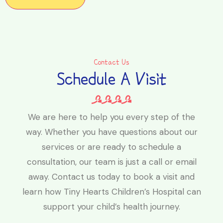
Contact Us
Schedule A Visit
We are here to help you every step of the
way. Whether you have questions about our
services or are ready to schedule a
consultation, our team is just a call or email
away. Contact us today to book a visit and
learn how Tiny Hearts Children’s Hospital can
support your child’s health journey.