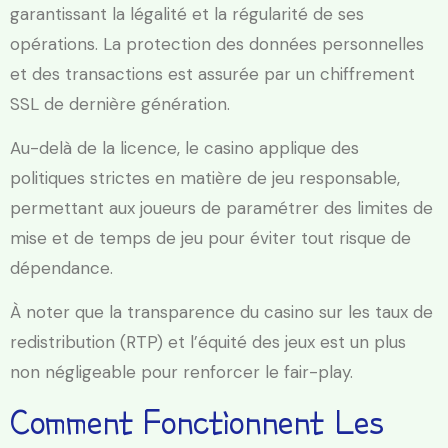
garantissant la légalité et la régularité de ses
opérations. La protection des données personnelles
et des transactions est assurée par un chiffrement
SSL de dernière génération.
Au-delà de la licence, le casino applique des
politiques strictes en matière de jeu responsable,
permettant aux joueurs de paramétrer des limites de
mise et de temps de jeu pour éviter tout risque de
dépendance.
À noter que la transparence du casino sur les taux de
redistribution (RTP) et l’équité des jeux est un plus
non négligeable pour renforcer le fair-play.
Comment Fonctionnent Les