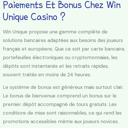
Paiements Et Bonus Chez Win
Unique Casino ?
Win Unique propose une gamme complète de
solutions bancaires adaptées aux besoins des joueurs
français et européens. Que ce soit par carte bancaire,
portefeuilles électroniques ou cryptomonnaies, les
dépôts sont instantanés et les retraits rapides,
souvent traités en moins de 24 heures.
Le système de bonus est généreux mais surtout clair.
Le bonus de bienvenue comprend un bonus sur le
premier dépôt accompagné de tours gratuits. Les
conditions de mise sont raisonnables, ce qui rend les
promotions accessibles même aux joueurs novices.