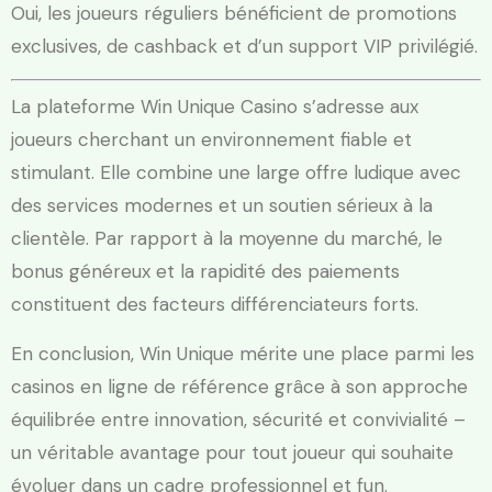
Oui, les joueurs réguliers bénéficient de promotions
exclusives, de cashback et d’un support VIP privilégié.
La plateforme Win Unique Casino s’adresse aux
joueurs cherchant un environnement fiable et
stimulant. Elle combine une large offre ludique avec
des services modernes et un soutien sérieux à la
clientèle. Par rapport à la moyenne du marché, le
bonus généreux et la rapidité des paiements
constituent des facteurs différenciateurs forts.
En conclusion, Win Unique mérite une place parmi les
casinos en ligne de référence grâce à son approche
équilibrée entre innovation, sécurité et convivialité –
un véritable avantage pour tout joueur qui souhaite
évoluer dans un cadre professionnel et fun.