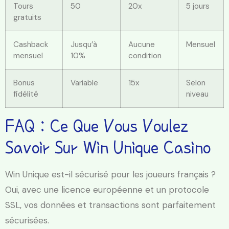
Tours
50
20x
5 jours
gratuits
Cashback
Jusqu’à
Aucune
Mensuel
mensuel
10%
condition
Bonus
Variable
15x
Selon
fidélité
niveau
FAQ : Ce Que Vous Voulez
Savoir Sur Win Unique Casino
Win Unique est-il sécurisé pour les joueurs français ?
Oui, avec une licence européenne et un protocole
SSL, vos données et transactions sont parfaitement
sécurisées.