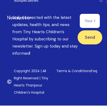
Subspecialities
Newsletter
Stay connected with the latest
updates, health tips, and news
from Tiny Hearts Children’s
Send
Hospital by subscribing to our
newsletter. Sign up today and stay
informed!
Copyright 2024 | All
Terms & Condittions
Faq
Right Reserved | Tiny
Hearts Thanjavur
Children's Hospital