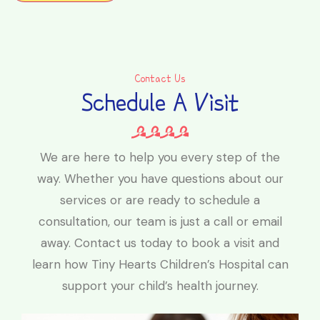
Contact Us
Schedule A Visit
We are here to help you every step of the
way. Whether you have questions about our
services or are ready to schedule a
consultation, our team is just a call or email
away. Contact us today to book a visit and
learn how Tiny Hearts Children’s Hospital can
support your child’s health journey.